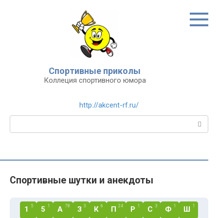
Перейти
к
контенту
Спортивные приколы
Коллеция спортивного юмора
http://akcent-rf.ru/
Поиск:
Спортивные шутки и анекдоты
5
1
78
3
6
24
1
3
1
1
1
5
А
З
К
П
Р
С
Ф
Ш