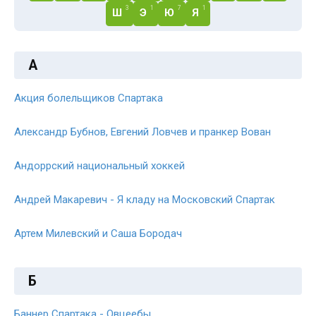
3
1
7
1
Ш
Э
Ю
Я
А
Акция болельщиков Спартака
Александр Бубнов, Евгений Ловчев и пранкер Вован
Андоррский национальный хоккей
Андрей Макаревич - Я кладу на Московский Спартак
Артем Милевский и Саша Бородач
Б
Баннер Спартака - Овцеебы