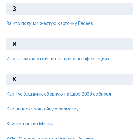
З
За что получил желтую карточку Евсеев
И
Игорь Гамула отжигает на пресс-конференциях
К
Как Гус Хиддинк сборную на Евро 2008 собирал
Как наносят хоккейную разметку
Квинси против Месси
КВН. 20 минут до матча Россия - Англия