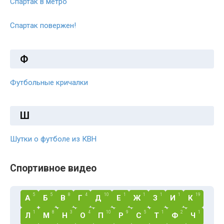
Спартак в метро
Спартак повержен!
Ф
Футбольные кричалки
Ш
Шутки о футболе из КВН
Спортивное видео
5
5
8
4
10
1
1
1
1
19
А
Б
В
Г
Д
Е
Ж
З
И
К
1
8
3
4
10
9
5
1
2
1
Л
М
Н
О
П
Р
С
Т
Ф
Ч