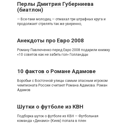
Перлы Дмитрия Губерниева
(биатлон)
— Все-таки молодец — отмахал три штрафных круга и
продолжает стрелять так же уверенно,
Анекдоты про Евро 2008
Роману Павлюченко перед Евро 2008 подарили книжку
«10 советов как не забить гол» Голландцы
10 фактов о Романе Адамове
Воробьи с Восточной улицы самым опасным игроком
чемпионата России считают Романа Адамова. Роман
Адамов
Шутки о футболе из КВН
Подборка шуток о футболе из КВН — Футбольная
команда «Динамо» (Киев) попала в плен