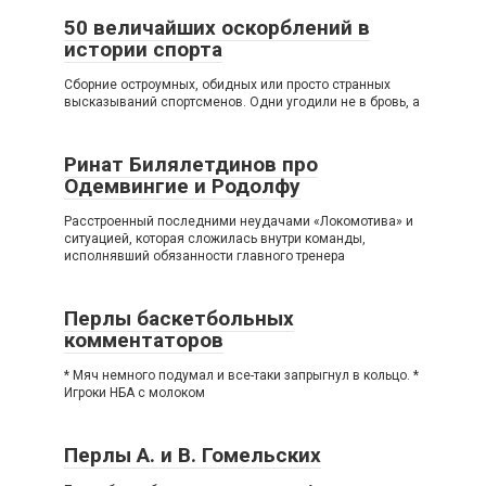
50 величайших оскорблений в
истории спорта
Сборние остроумных, обидных или просто странных
высказываний спортсменов. Одни угодили не в бровь, а
Ринат Билялетдинов про
Одемвингие и Родолфу
Расстроенный последними неудачами «Локомотива» и
ситуацией, которая сложилась внутри команды,
исполнявший обязанности главного тренера
Перлы баскетбольных
комментаторов
* Мяч немного подумал и все-таки запрыгнул в кольцо. *
Игроки НБА с молоком
Перлы А. и В. Гомельских