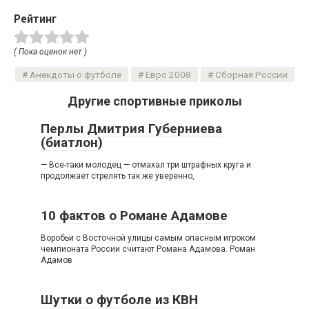
Рейтинг
( Пока оценок нет )
Анекдоты о футболе
Евро 2008
Сборная России
Другие спортивные приколы
Перлы Дмитрия Губерниева
(биатлон)
— Все-таки молодец — отмахал три штрафных круга и
продолжает стрелять так же уверенно,
10 фактов о Романе Адамове
Воробьи с Восточной улицы самым опасным игроком
чемпионата России считают Романа Адамова. Роман
Адамов
Шутки о футболе из КВН