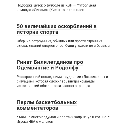
Подборка шуток о футболе из КВН — Футбольная
команда «Динамо» (Киев) попала в плен
50 величайших оскорблений в
истории спорта
Сборние остроумных, обидных или просто странных
высказываний спортсменов. Одни угодили не в бровь, а
Ринат Билялетдинов про
Одемвингие и Родолфу
Расстроенный последними неудачами «Локомотива» и
ситуацией, которая сложилась внутри команды,
исполнявший обязанности главного тренера
Перлы баскетбольных
комментаторов
* Мяч немного подумал и все-таки запрыгнул в кольцо. *
Игроки НБА с молоком