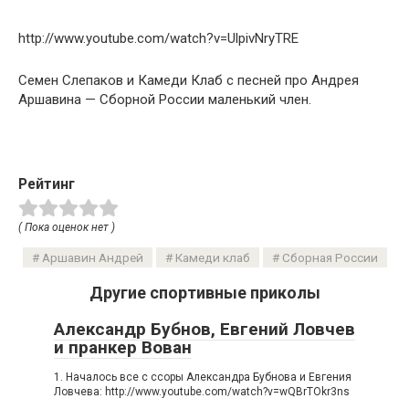
http://www.youtube.com/watch?v=UlpivNryTRE
Семен Слепаков и Камеди Клаб с песней про Андрея
Аршавина — Сборной России маленький член.
Рейтинг
( Пока оценок нет )
Аршавин Андрей
Камеди клаб
Сборная России
Другие спортивные приколы
Александр Бубнов, Евгений Ловчев
и пранкер Вован
1. Началось все с ссоры Александра Бубнова и Евгения
Ловчева: http://www.youtube.com/watch?v=wQBrTOkr3ns