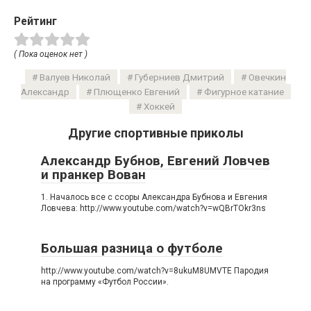
Рейтинг
( Пока оценок нет )
Валуев Николай
Губерниев Дмитрий
Овечкин
Александр
Плющенко Евгений
Фигурное катание
Хоккей
Другие спортивные приколы
Александр Бубнов, Евгений Ловчев
и пранкер Вован
1. Началось все с ссоры Александра Бубнова и Евгения
Ловчева: http://www.youtube.com/watch?v=wQBrTOkr3ns
Большая разница о футболе
http://www.youtube.com/watch?v=8ukuM8UMVTE Пародия
на программу «Футбол России».