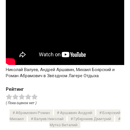
Николай Валуев, Андрей Аршавин, Михаил Боярский и
Роман Абрамович в Звёздном Лагере Отдыха.
Рейтинг
( Пока оценок нет )
Абрамович Роман
Аршавин Андрей
Боярский
Михаил
Валуев Николай
Губерниев Дмитрий
Мутко Виталий