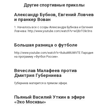
Другие спортивные приколы
Александр Бубнов, Евгений Ловчев
и пранкер Вован
1. Началось все с ссоры Александра Бубнова и Евгения
Ловчева: http://www.youtube.com/watch?v=wQBrTOkr3ns
Большая разница о футболе
http://www.youtube.com/watch?v=8ukuM8UMVTE Пародия
на программу «Футбол России».
Вячеслав Малафеев против
Дмитрия Губерниева
Губерниев матерится в прямом эфире.
Пьяный Василий Уткин в эфире
«Эхо Москвы»