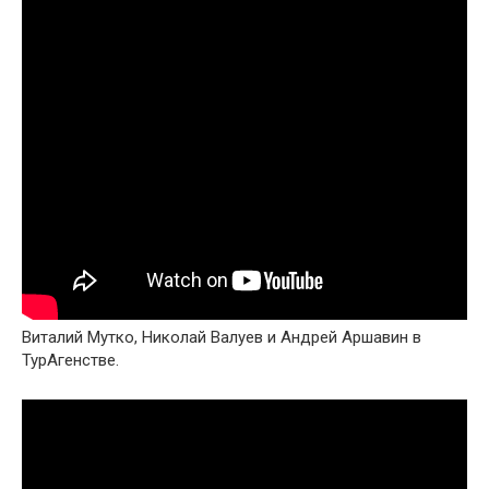
Виталий Мутко, Николай Валуев и Андрей Аршавин в
ТурАгенстве.