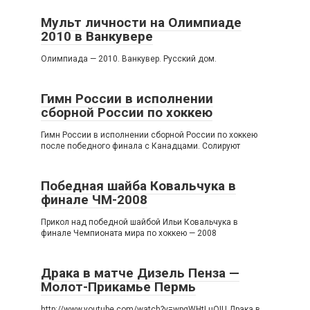
Мульт личности на Олимпиаде
2010 в Ванкувере
Олимпиада — 2010. Ванкувер. Русский дом.
Гимн России в исполнении
сборной России по хоккею
Гимн России в исполнении сборной России по хоккею
после победного финала с Канадцами. Солируют
Победная шайба Ковальчука в
финале ЧМ-2008
Прикол над победной шайбой Ильи Ковальчука в
финале Чемпионата мира по хоккею — 2008
Драка в матче Дизель Пенза —
Молот-Прикамье Пермь
http://www.youtube.com/watch?v=wpqWHtLuQIU Драка в