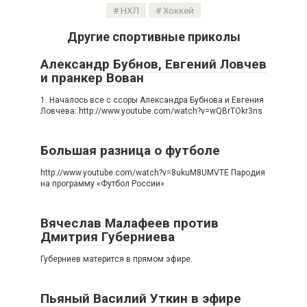
НХЛ
Хоккей
Другие спортивные приколы
Александр Бубнов, Евгений Ловчев
и пранкер Вован
1. Началось все с ссоры Александра Бубнова и Евгения
Ловчева: http://www.youtube.com/watch?v=wQBrTOkr3ns
Большая разница о футболе
http://www.youtube.com/watch?v=8ukuM8UMVTE Пародия
на программу «Футбол России».
Вячеслав Малафеев против
Дмитрия Губерниева
Губерниев матерится в прямом эфире.
Пьяный Василий Уткин в эфире