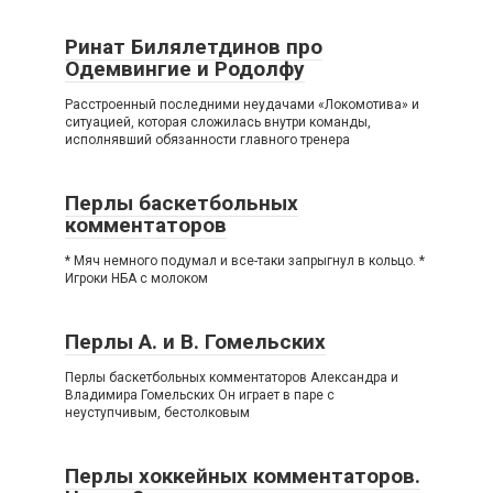
Ринат Билялетдинов про
Одемвингие и Родолфу
Расстроенный последними неудачами «Локомотива» и
ситуацией, которая сложилась внутри команды,
исполнявший обязанности главного тренера
Перлы баскетбольных
комментаторов
* Мяч немного подумал и все-таки запрыгнул в кольцо. *
Игроки НБА с молоком
Перлы А. и В. Гомельских
Перлы баскетбольных комментаторов Александра и
Владимира Гомельских Он играет в паре с
неуступчивым, бестолковым
Перлы хоккейных комментаторов.