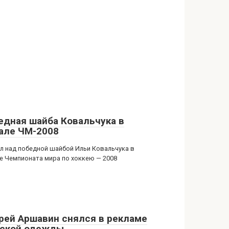
едная шайба Ковальчука в
але ЧМ-2008
л над победной шайбой Ильи Ковальчука в
е Чемпионата мира по хоккею — 2008
рей Аршавин снялся в рекламе
ской одежды