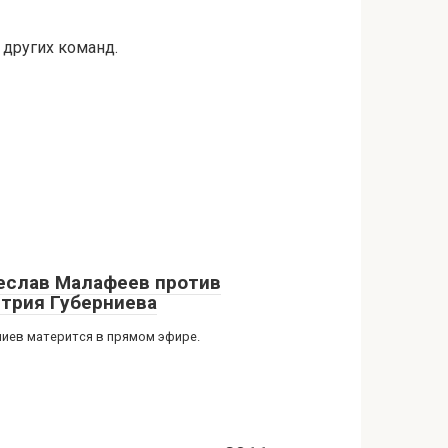
 других команд.
еслав Малафеев против
трия Губерниева
ниев матерится в прямом эфире.