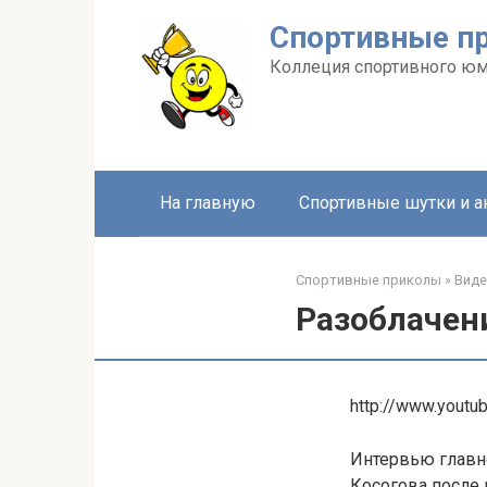
Перейти
Спортивные п
к
контенту
Коллеция спортивного ю
На главную
Спортивные шутки и 
Спортивные приколы
»
Вид
Разоблачен
http://www.yout
Интервью главн
Косогова после 