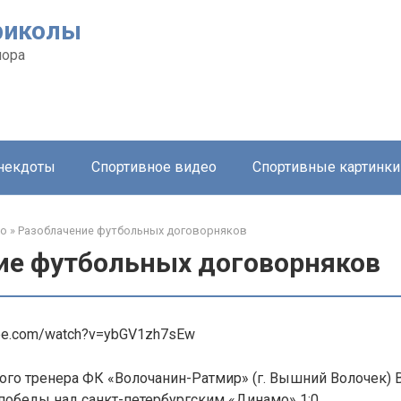
риколы
мора
анекдоты
Спортивное видео
Спортивные картинки
ео
»
Разоблачение футбольных договорняков
ие футбольных договорняков
ube.com/watch?v=ybGV1zh7sEw
ого тренера ФК «Волочанин-Ратмир» (г. Вышний Волочек)
победы над санкт-петербургским «Динамо» 1:0.