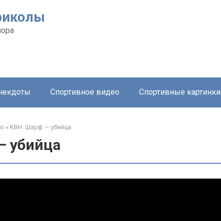
риколы
мора
анекдоты
Спортивное видео
Спортивные картинки
ео
»
КВН. Шарф — убийца
— убийца