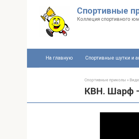
Перейти
Спортивные п
к
контенту
Коллеция спортивного ю
На главную
Спортивные шутки и 
Спортивные приколы
»
Вид
КВН. Шарф 