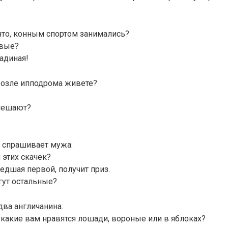
что, конным спортом занимались?
ивые?
адиная!
возле ипподрома живете?
мешают?
 спрашивает мужа:
 этих скачек?
дшая первой, получит приз.
гут остальные?
ва англичанина.
 какие вам нравятся лошади, вороные или в яблоках?