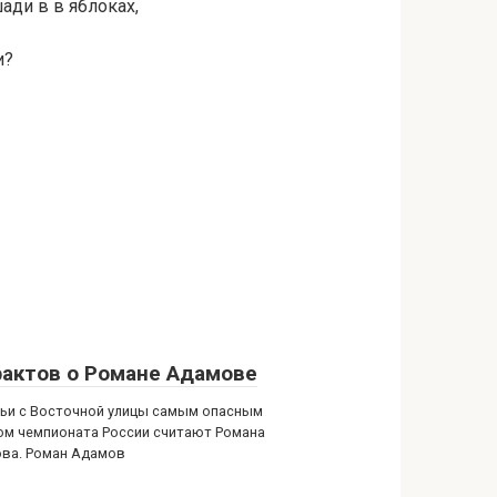
шади в в яблоках,
и?
фактов о Романе Адамове
ьи с Восточной улицы самым опасным
ом чемпионата России считают Романа
ва. Роман Адамов