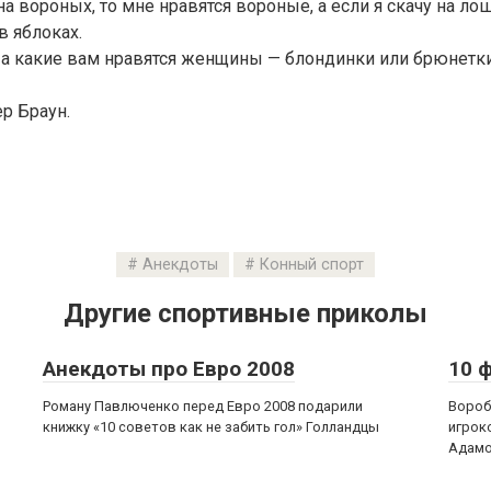
на вороных, то мне нравятся вороные, а если я скачу на ло
в яблоках.
 а какие вам нравятся женщины — блондинки или брюнетк
ер Браун.
Анекдоты
Конный спорт
Другие спортивные приколы
Анекдоты про Евро 2008
10 
Роману Павлюченко перед Евро 2008 подарили
Вороб
книжку «10 советов как не забить гол» Голландцы
игрок
Адамо