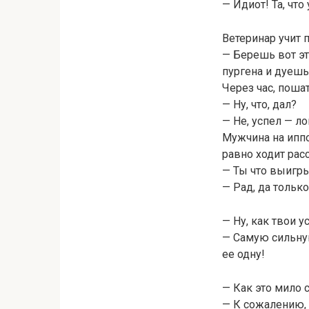
— Идиот! Та, что
Ветеринар учит 
— Берешь вот эт
пургена и дуешь
Через час, поша
— Hу, что, дал?
— Hе, успел — л
Мужчина на иппо
равно ходит рас
— Ты что выигр
— Рад, да только
— Ну, как твои 
— Самую сильну
ее одну!
— Как это мило 
— К сожалению, 