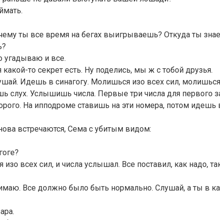
ймать.
очему ты все время на бегах выигрываешь? Откуда ты знае
ь?
о угадываю и все.
бя какой-то секрет есть. Ну поделись, мы ж с тобой друзья.
ушай. Идешь в синагогу. Молишься изо всех сил, молишься
ь слух. Услышишь числа. Первые три числа для первого з
торого. На ипподроме ставишь на эти номера, потом идешь в
ова встречаются, Сема с убитым видом:
гоге?
 изо всех сил, и числа услышал. Все поставил, как надо, та
имаю. Все должно было быть нормально. Слушай, а ты в ка
зара.