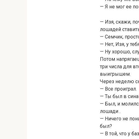
— Я не мог ее по
— Изя, скажи, п
лошадей ставит
— Семчик, прост
— Нет, Изя, у те
— Ну хорошо, сл
Потом напрягаеш
три числа для в
выигрышем.
Через неделю сн
— Все проиграл.
— Ты был в сина
— Был, и молился
лошади .
— Ничего не пон
был?
— В той, что у ба