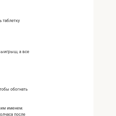
ь таблетку
выигрыш, а все
тобы обогнать
моим именем.
олчаса после