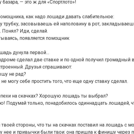
 у базара, — это ж для «Спортлото»!
помощника, как надо лошади давать слабительное:
у трубку, засовываешь ей наполовину в рот, закладываеш
. Понял? Иди, сделай.
тываясь, появляется помощник
ошадь дунула первой…
дроме сделал две ставке и по одной получил громадный 
строенный. Друзья спрашивают:
ышу не рад?
 не могу себе простить того, что еще одну ставку сделал.
успехи на скачках? Хорошую лошадь ты выбрал?
ю! Подумай только, понадобилось одиннадцать лошадей, ч
с твоей стороны, что ты на скачках поставил на лошадь с 
у нее и привычки были твои: она пришла к финишу через п