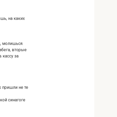
шь, на каких
, молишься.
абега, вторые
 кассу за
к пришли не те
кой синагоге