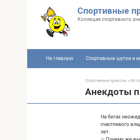
Перейти
Спортивные п
к
контенту
Коллеция спортивного ю
На главную
Спортивные шутки и 
Спортивные приколы
»
Ист
Анекдоты пр
На бегах неожи
счастливого вла
лет.
— Почему же вы