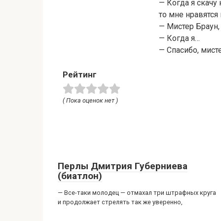
— Когда я скачу 
то мне нравятся 
— Мистер Браун,
— Когда я…
— Спасибо, мист
Рейтинг
( Пока оценок нет )
Перлы Дмитрия Губерниева
(биатлон)
— Все-таки молодец — отмахал три штрафных круга
и продолжает стрелять так же уверенно,