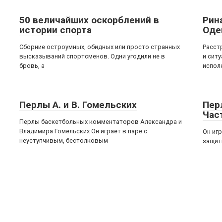
50 величайших оскорблений в
Рин
истории спорта
Оде
Сборние остроумных, обидных или просто странных
Расст
высказываний спортсменов. Одни угодили не в
и сит
бровь, а
испол
Перлы А. и В. Гомельских
Пер
Час
Перлы баскетбольных комментаторов Александра и
Владимира Гомельских Он играет в паре с
Он иг
неуступчивым, бестолковым
защитн