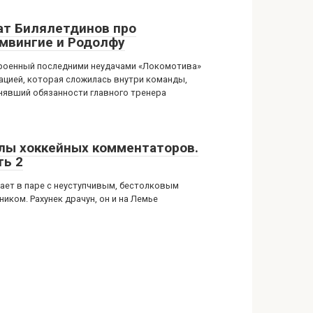
ат Билялетдинов про
мвингие и Родолфу
роенный последними неудачами «Локомотива»
уацией, которая сложилась внутри команды,
нявший обязанности главного тренера
лы хоккейных комментаторов.
ть 2
рает в паре с неуступчивым, бестолковым
иком. Рахунек драчун, он и на Лемье