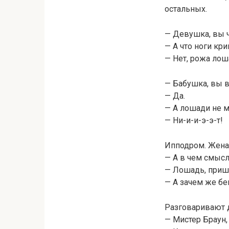
остальных.
— Девушка, вы 
— А что ноги кр
— Нет, рожа лош
— Бабушка, вы 
— Да.
— А лошади не 
— Ни-и-и-э-э-т!
Ипподром. Жена
— А в чем смысл
— Лошадь, прише
— А зачем же бе
Разговаривают д
— Мистер Браун,