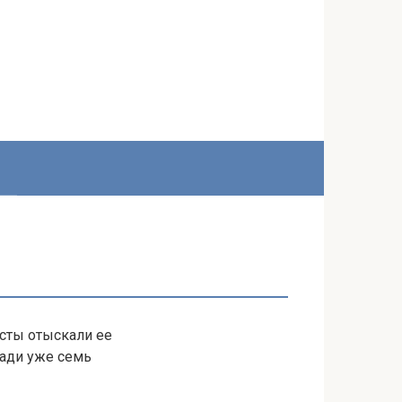
сты отыскали ее
шади уже семь