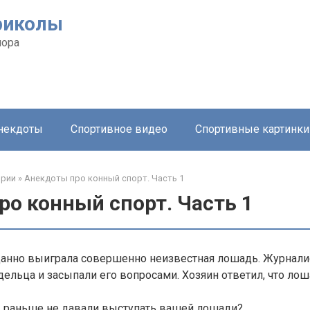
риколы
мора
анекдоты
Спортивное видео
Спортивные картинки
ории
»
Анекдоты про конный спорт. Часть 1
о конный спорт. Часть 1
данно выиграла совершенно неизвестная лошадь. Журнали
дельца и засыпали его вопросами. Хозяин ответил, что ло
 раньше не давали выступать вашей лошади?