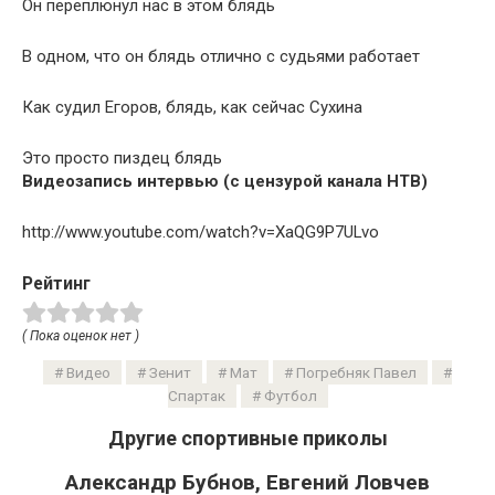
Он переплюнул нас в этом блядь
В одном, что он блядь отлично с судьями работает
Как судил Егоров, блядь, как сейчас Сухина
Это просто пиздец блядь
Видеозапись интервью (с цензурой канала НТВ)
http://www.youtube.com/watch?v=XaQG9P7ULvo
Рейтинг
( Пока оценок нет )
Видео
Зенит
Мат
Погребняк Павел
Спартак
Футбол
Другие спортивные приколы
Александр Бубнов, Евгений Ловчев