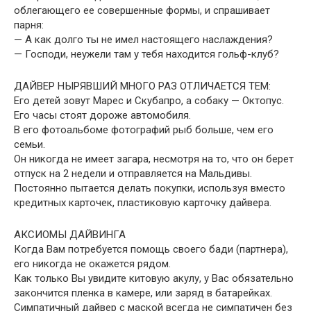
облегающего ее совершенные формы, и спрашивает
парня:
— А как долго ты не имел настоящего наслаждения?
— Господи, неужели там у тебя находится гольф-клуб?
ДАЙВЕР НЫРЯВШИЙ МНОГО РАЗ ОТЛИЧАЕТСЯ ТЕМ:
Его детей зовут Марес и Скубапро, а собаку — Октопус.
Его часы стоят дороже автомобиля.
В его фотоальбоме фотографий рыб больше, чем его
семьи.
Он никогда не имеет загара, несмотря на то, что он берет
отпуск на 2 недели и отправляется на Мальдивы.
Постоянно пытается делать покупки, используя вместо
кредитных карточек, пластиковую карточку дайвера.
АКСИОМЫ ДАЙВИНГА
Когда Вам потребуется помощь своего бади (партнера),
его никогда не окажется рядом.
Как только Вы увидите китовую акулу, у Вас обязательно
закончится пленка в камере, или заряд в батарейках.
Симпатичный дайвер с маской всегда не симпатичен без