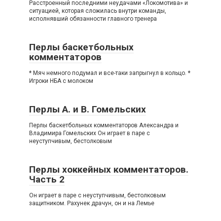
Расстроенный последними неудачами «Локомотива» и
ситуацией, которая сложилась внутри команды,
исполнявший обязанности главного тренера
Перлы баскетбольных
комментаторов
* Мяч немного подумал и все-таки запрыгнул в кольцо. *
Игроки НБА с молоком
Перлы А. и В. Гомельских
Перлы баскетбольных комментаторов Александра и
Владимира Гомельских Он играет в паре с
неуступчивым, бестолковым
Перлы хоккейных комментаторов.
Часть 2
Он играет в паре с неуступчивым, бестолковым
защитником. Рахунек драчун, он и на Лемье