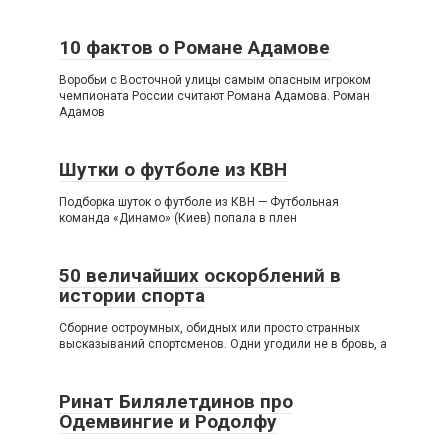
10 фактов о Романе Адамове
Воробьи с Восточной улицы самым опасным игроком
чемпионата России считают Романа Адамова. Роман
Адамов
Шутки о футболе из КВН
Подборка шуток о футболе из КВН — Футбольная
команда «Динамо» (Киев) попала в плен
50 величайших оскорблений в
истории спорта
Сборние остроумных, обидных или просто странных
высказываний спортсменов. Одни угодили не в бровь, а
Ринат Билялетдинов про
Одемвингие и Родолфу