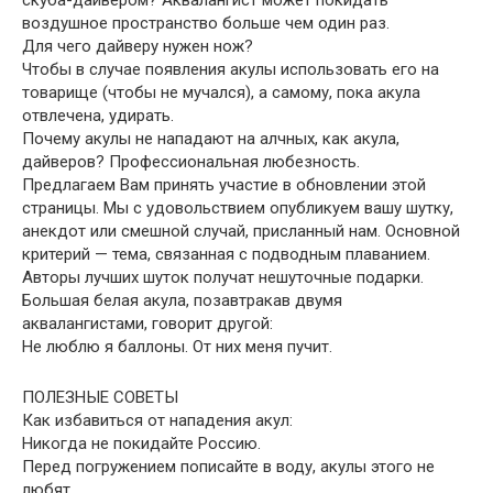
скуба-дайвером? Аквалангист может покидать
воздушное пространство больше чем один раз.
Для чего дайверу нужен нож?
Чтобы в случае появления акулы использовать его на
товарище (чтобы не мучался), а самому, пока акула
отвлечена, удирать.
Почему акулы не нападают на алчных, как акула,
дайверов? Профессиональная любезность.
Предлагаем Вам принять участие в обновлении этой
страницы. Мы с удовольствием опубликуем вашу шутку,
анекдот или смешной случай, присланный нам. Основной
критерий — тема, связанная с подводным плаванием.
Авторы лучших шуток получат нешуточные подарки.
Большая белая акула, позавтракав двумя
аквалангистами, говорит другой:
Не люблю я баллоны. От них меня пучит.
ПОЛЕЗНЫЕ СОВЕТЫ
Как избавиться от нападения акул:
Никогда не покидайте Россию.
Перед погружением пописайте в воду, акулы этого не
любят.