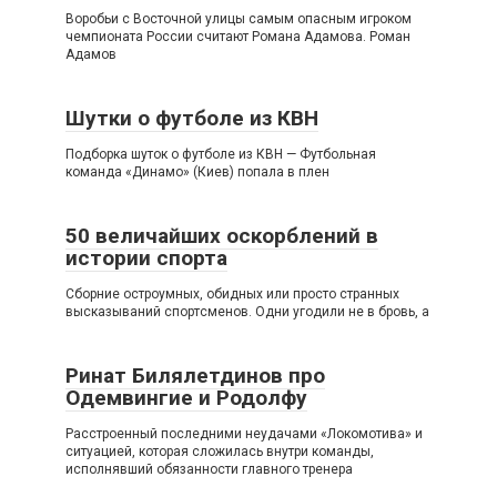
Воробьи с Восточной улицы самым опасным игроком
чемпионата России считают Романа Адамова. Роман
Адамов
Шутки о футболе из КВН
Подборка шуток о футболе из КВН — Футбольная
команда «Динамо» (Киев) попала в плен
50 величайших оскорблений в
истории спорта
Сборние остроумных, обидных или просто странных
высказываний спортсменов. Одни угодили не в бровь, а
Ринат Билялетдинов про
Одемвингие и Родолфу
Расстроенный последними неудачами «Локомотива» и
ситуацией, которая сложилась внутри команды,
исполнявший обязанности главного тренера