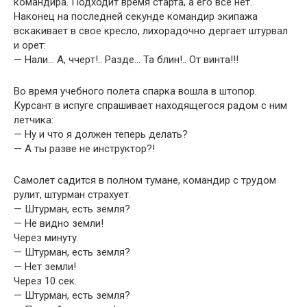
командира. Подходит время старта, а его все нет.
Наконец на последней секунде командир экипажа
вскакивает в свое кресло, лихорадочно дергает штурвал
и орет:
— Hали… А, ччеpт!.. Разде… Та блин!.. От винта!!!
Во время учебного полета спарка вошла в штопор.
Курсант в испуге спрашивает находящегося радом с ним
летчика:
— Ну и что я должен теперь делать?
— А ты разве не инструктор?!
Самолет садится в полном тумане, командир с трудом
рулит, штурман страхует.
— Штурман, есть земля?
— Не видно земли!
Через минуту.
— Штурман, есть земля?
— Нет земли!
Через 10 сек.
— Штурман, есть земля?