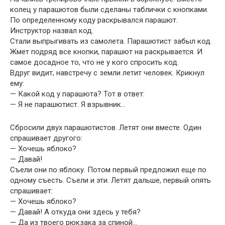
колец у парашютов были сделаны таблички с кнопками.
По определенному коду раскрывался парашют.
Инструктор назвал код.
Стали выпрыгивать из самолета. Парашютист забыл код.
Жмет подряд все кнопки, парашют на раскрывается. И
самое досадное то, что не у кого спросить код.
Вдруг видит, навстречу с земли летит человек. Крикнул
ему:
— Какой код у парашюта? Тот в ответ:
— Я не парашютист. Я взрывник…
Сбросили двух парашютистов. Летят они вместе. Один
спрашивает другого:
— Хочешь яблоко?
— Давай!
Съели они по яблоку. Потом первый предложил еще по
одному съесть. Съели и эти. Летят дальше, первый опять
спрашивает:
— Хочешь яблоко?
— Давай! А откуда они здесь у тебя?
— Да из твоего рюкзака за спиной…