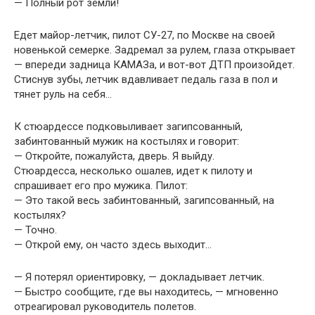
— Полный рот земли!
Едет майор-летчик, пилот СУ-27, по Москве на своей
новенькой семерке. Задремал за рулем, глаза открывает
— впереди задница КАМАЗа, и вот-вот ДТП произойдет.
Стиснув зубы, летчик вдавливает педаль газа в пол и
тянет руль на себя…
К стюардессе подковыливает загипсованный,
забинтованный мужик на костылях и говорит:
— Откройте, пожалуйста, дверь. Я выйду.
Стюардесса, несколько ошалев, идет к пилоту и
спрашивает его про мужика. Пилот:
— Это такой весь забинтованный, загипсованный, на
костылях?
— Точно.
— Открой ему, он часто здесь выходит…
— Я потерял ориентировку, — докладывает летчик.
— Быстро сообщите, где вы находитесь, — мгновенно
отреагировал руководитель полетов.