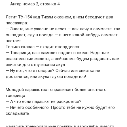
— Ангар номер 2, стоянка 4.
Летит ТУ-154 над Тихим океаном, в нем беседуют два
пассажира:
— Знаете, мне ужасно не везет — как лечу в самолете, так
он падает, еду в поезде — в него какой-нибудь самолет
влетает…
Только сказал — входит стюардесса:
— Товарищи, наш самолет падает в океан. Наденьте
спасательные жилеты, а сейчас мы будем раздавать вам
свистки для отпугивания акул.
— Ну вот, что я говорил? Сейчас или свистка не
достанется, или акула глухая попадется!..
Молодой парашютист спрашивает более опытного
товарища:
— А что если парашют не раскроется?
— Ничего особенного. Просто тебе не нужно будет его
складывать.
Начались тренировочные прыжки в аэроклубе. Вместо