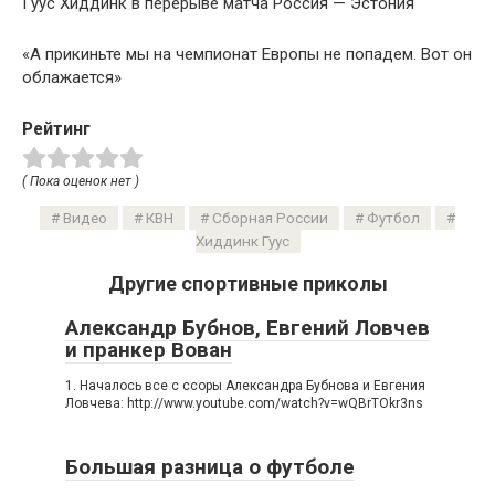
Гуус Хиддинк в перерыве матча Россия — Эстония
«А прикиньте мы на чемпионат Европы не попадем. Вот он
облажается»
Рейтинг
( Пока оценок нет )
Видео
КВН
Сборная России
Футбол
Хиддинк Гуус
Другие спортивные приколы
Александр Бубнов, Евгений Ловчев
и пранкер Вован
1. Началось все с ссоры Александра Бубнова и Евгения
Ловчева: http://www.youtube.com/watch?v=wQBrTOkr3ns
Большая разница о футболе