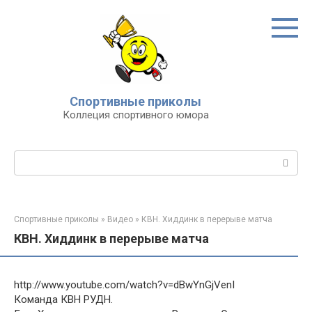
Перейти
к
контенту
Спортивные приколы
Коллеция спортивного юмора
Поиск:
Спортивные приколы
»
Видео
»
КВН. Хиддинк в перерыве матча
КВН. Хиддинк в перерыве матча
http://www.youtube.com/watch?v=dBwYnGjVenI
Команда КВН РУДН.