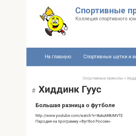
Перейти
Спортивные п
к
контенту
Коллеция спортивного ю
На главную
Спортивные шутки и 
Спортивные приколы
»
Хидд
Хиддинк Гуус
Большая разница о футболе
http://www.youtube.com/watch?v=8ukuM8UMVTE
Пародия на программу «Футбол России».