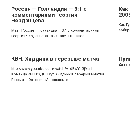
Россия — Голландия — 3:1 с
Как
комментариями Георгия
200
Черданцева
Как Г
собир
Матч Россия — Голландия — 3:1 c комментариями
Георгия Черданцева на канале НТВ Плюс.
КВН. Хиддинк в перерыве матча
При
Анг
http://www.youtube.com/watch?v=dBwYnGjVenI
Команда КВН РУДН. Гуус Хиддинк в перерыве матча
Россия — Эстония «А прикиньте