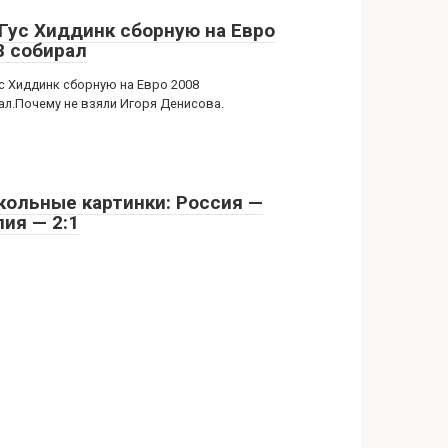
 Гус Хиддинк сборную на Евро
8 собирал
ус Хиддинк сборную на Евро 2008
ал.Почему не взяли Игоря Денисова.
кольные картинки: Россия —
лия — 2:1