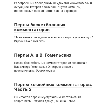
Расстроенный последними неудачами «Локомотива» и
ситуацией, которая сложилась внутри команды,
исполнявший обязанности главного тренера
Перлы баскетбольных
комментаторов
* Мяч немного подумал и все-таки запрыгнул в кольцо. *
Игроки НБА с молоком
Перлы А. и В. Гомельских
Перлы баскетбольных комментаторов Александра и
Владимира Гомельских Он играет в паре с
неуступчивым, бестолковым
Перлы хоккейных комментаторов.
Часть 2
Он играет в паре с неуступчивым, бестолковым
защитником. Рахунек драчун, он и на Лемье