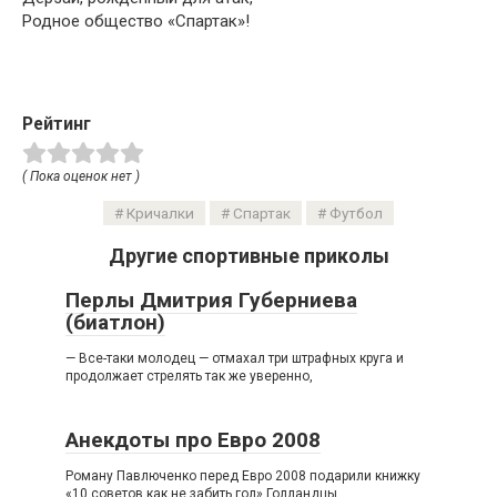
Родное общество «Спартак»!
Рейтинг
( Пока оценок нет )
Кричалки
Спартак
Футбол
Другие спортивные приколы
Перлы Дмитрия Губерниева
(биатлон)
— Все-таки молодец — отмахал три штрафных круга и
продолжает стрелять так же уверенно,
Анекдоты про Евро 2008
Роману Павлюченко перед Евро 2008 подарили книжку
«10 советов как не забить гол» Голландцы