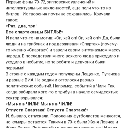
Первые фэны 70-72, хипповских увлечений и
интеллектуальных наклонностей, еще пели что-то из
битлов . Их творения почти не сохранились. Кричали
такое:
«Раз, два, три!
Все спартаковцы БИТЛЫ!»
И пели что-то на мотив: «Оп, хей оп! Оп, хей оп!» Да, были
люди и на трибунах и поддерживали «Спартак» (почему-
то именно «Спартак») и завели своим энтузиазмом массу
народа. В последствии много всякого люда приходило и
уходило в небытие, но те ребята и девчонки были
первыми!
В стране с каждым годом популярны Лещенко, Пугачева
и разные ВИА. Не редки и отголоски разных
политических событий. Например, событий в Чили. Так,
когда забирали кого-то с трибун в начале семидесятых,
сектор взрывался:
«
Мы не в ЧИЛИ! Мы не в ЧИЛИ!
Отпусти Спартака! Отпусти Спартак
а!»
И, бывало, отпускали. Поколения футболистов меняются,
но кумиры остаются. Такими в 70-х были Женя Ловчев и