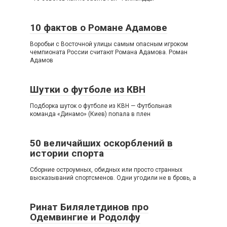
10 фактов о Романе Адамове
Воробьи с Восточной улицы самым опасным игроком
чемпионата России считают Романа Адамова. Роман
Адамов
Шутки о футболе из КВН
Подборка шуток о футболе из КВН — Футбольная
команда «Динамо» (Киев) попала в плен
50 величайших оскорблений в
истории спорта
Сборние остроумных, обидных или просто странных
высказываний спортсменов. Одни угодили не в бровь, а
Ринат Билялетдинов про
Одемвингие и Родолфу