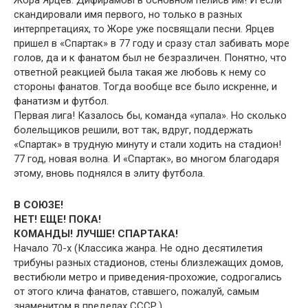
Жора Ярцев. Дифирамбы в основном пелись им! И если
скандировали имя первого, но только в разных
интерпретациях, то Жоре уже посвящали песни. Ярцев
пришел в «Спартак» в 77 году и сразу стал забивать море
голов, да и к фанатом был не безразличен. Понятно, что
ответной реакцией была такая же любовь к нему со
стороны фанатов. Тогда вообще все было искренне, и
фанатизм и футбол.
Первая лига! Казалось бы, команда «упала». Но сколько
болельщиков решили, вот так, вдруг, поддержать
«Спартак» в трудную минуту и стали ходить на стадион!
77 год, новая волна. И «Спартак», во многом благодаря
этому, вновь поднялся в элиту футбола.
В СОЮЗЕ!
НЕТ! ЕЩЕ! ПОКА!
КОМАНДЫ! ЛУЧШЕ! СПАРТАКА!
Начало 70-х (Классика жанра. Не одно десятилетия
трибуны разных стадионов, стены близлежащих домов,
вестибюли метро и приведения-прохожие, содрогались
от этого клича фанатов, ставшего, пожалуй, самым
знаменитом в пределах СССР.)