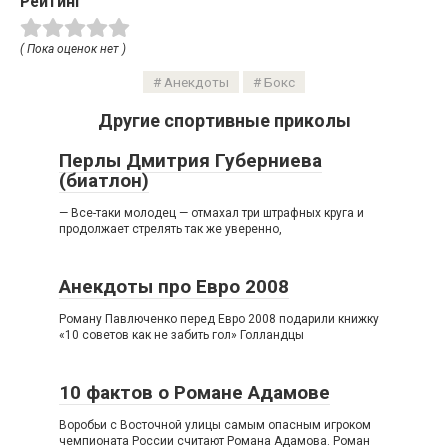
Рейтинг
( Пока оценок нет )
Анекдоты
Бокс
Другие спортивные приколы
Перлы Дмитрия Губерниева
(биатлон)
— Все-таки молодец — отмахал три штрафных круга и
продолжает стрелять так же уверенно,
Анекдоты про Евро 2008
Роману Павлюченко перед Евро 2008 подарили книжку
«10 советов как не забить гол» Голландцы
10 фактов о Романе Адамове
Воробьи с Восточной улицы самым опасным игроком
чемпионата России считают Романа Адамова. Роман