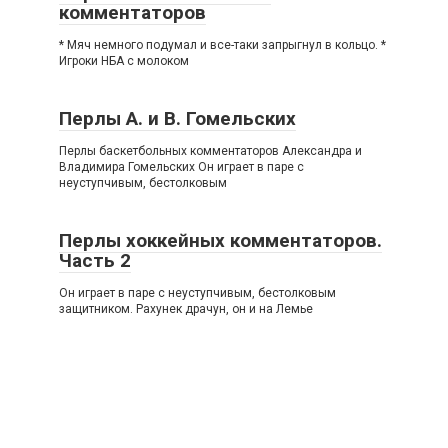
комментаторов
* Мяч немного подумал и все-таки запрыгнул в кольцо. *
Игроки НБА с молоком
Перлы А. и В. Гомельских
Перлы баскетбольных комментаторов Александра и
Владимира Гомельских Он играет в паре с
неуступчивым, бестолковым
Перлы хоккейных комментаторов.
Часть 2
Он играет в паре с неуступчивым, бестолковым
защитником. Рахунек драчун, он и на Лемье