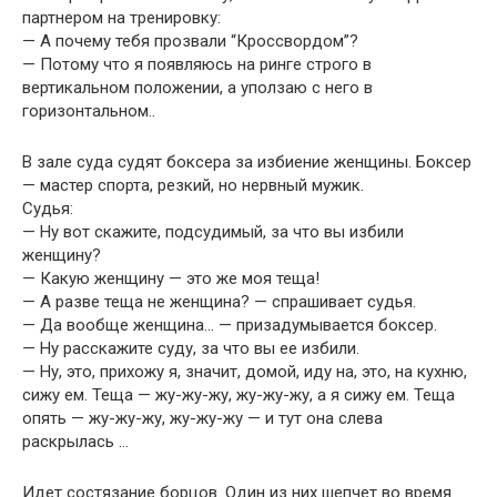
партнером на тренировку:
— А почему тебя прозвали “Кроссвордом”?
— Потому что я появляюсь на ринге строго в
вертикальном положении, а уползаю с него в
горизонтальном..
В зале суда судят боксера за избиение женщины. Боксер
— мастер спорта, резкий, но нервный мужик.
Судья:
— Hу вот скажите, подсудимый, за что вы избили
женщину?
— Какую женщину — это же моя теща!
— А разве теща не женщина? — спрашивает судья.
— Да вообще женщина… — призадумывается боксер.
— Hу расскажите суду, за что вы ее избили.
— Hу, это, прихожу я, значит, домой, иду на, это, на кухню,
сижу ем. Теща — жу-жу-жу, жу-жу-жу, а я сижу ем. Теща
опять — жу-жу-жу, жу-жу-жу — и тут она слева
раскрылась …
Идет состязание борцов. Один из них шепчет во время