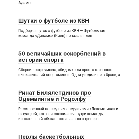
Адамов
Шутки о футболе из КВН
Подборка шуток о футболе из КВН — Футбольная
команда «Динамо» (Киев) попала в плен
50 величайших оскорблений в
истории спорта
Сборние остроумных, обидных или просто странных
высказываний спортсменов. Одни угодили не в бровь, а
Ринат Билялетдинов про
Одемвингие и Родолфу
Расстроенный последними неудачами «Локомотива» и
ситуацией, которая сложилась внутри команды,
исполнявший обязанности главного тренера
Перлы баскетбольных