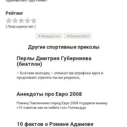
одинаково одетыми?
Рейтинг
( Пока оценок нет )
Анекдоты
Баскетбол
Другие спортивные приколы
Перлы Дмитрия Губерниева
(биатлон)
— Все-таки молодец — отмахал три штрафных круга и
продолжает стрелять так же уверенно,
Анекдоты про Евро 2008
Роману Павлюченко перед Евро 2008 подарили книжку
«10 советов как не забить гол» Голландцы
10 фактов о Романе Адамове