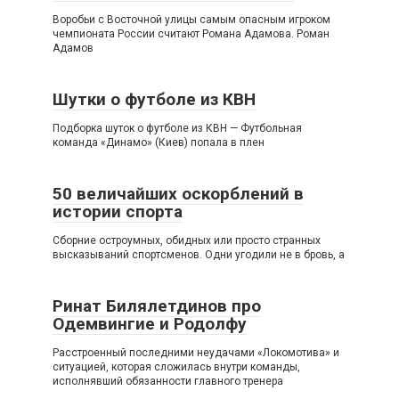
Воробьи с Восточной улицы самым опасным игроком
чемпионата России считают Романа Адамова. Роман
Адамов
Шутки о футболе из КВН
Подборка шуток о футболе из КВН — Футбольная
команда «Динамо» (Киев) попала в плен
50 величайших оскорблений в
истории спорта
Сборние остроумных, обидных или просто странных
высказываний спортсменов. Одни угодили не в бровь, а
Ринат Билялетдинов про
Одемвингие и Родолфу
Расстроенный последними неудачами «Локомотива» и
ситуацией, которая сложилась внутри команды,
исполнявший обязанности главного тренера