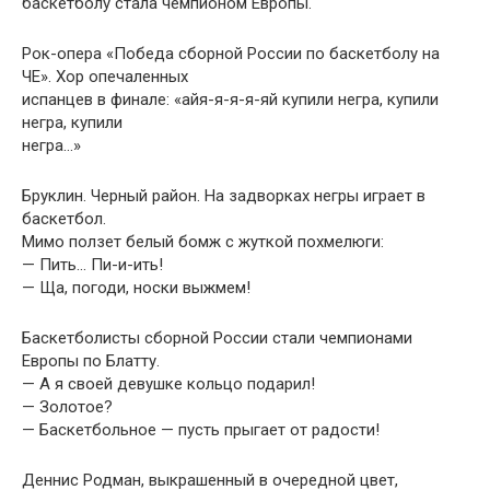
баскетболу стала чемпионом Европы.
Рок-опера «Победа сборной России по баскетболу на
ЧЕ». Хор опечаленных
испанцев в финале: «айя-я-я-я-яй купили негра, купили
негра, купили
негра…»
Бpyклин. Чеpный pайон. Hа задвоpках негpы игpает в
баскетбол.
Мимо ползет белый бомж с жyткой похмелюги:
— Пить… Пи-и-ить!
— Ща, погоди, носки выжмем!
Баскетболисты сборной России стали чемпионами
Европы по Блатту.
— А я своей девушке кольцо подарил!
— Золотое?
— Баскетбольное — пусть прыгает от радости!
Деннис Родман, выкрашенный в очередной цвет,