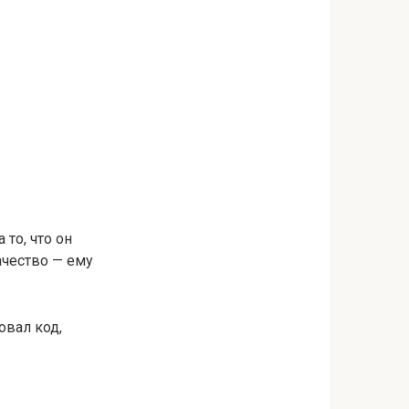
то, что он
ачество — ему
овал код,