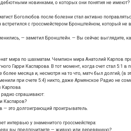
 дебютными новинками, о которых они понятия не имеют?
тист Боголюбов после болезни стал активно поправлятьс
 встретился с гроссмейстером Бронштейном, который не 
енились, — заметил Бронштейн. — Вы сейчас выглядите, к
онат мира по шахматам. Чемпион мира Анатолий Карпов пр
ого Гарри Каспарова. В тот момент, когда счет стал 5:1 в 
 более месяца и, несмотря на то что, матч был долгий, (в э
тменили при счете 5:4) никто, даже Армянское Радио не со
 Карпова.
е радио спрашивают:
ри Каспаров?
в — это долгоиграющий проигрыватель.
ет интервью у знаменитого гроссмейстера:
леву вы предпочитаете — живую или деревянную?