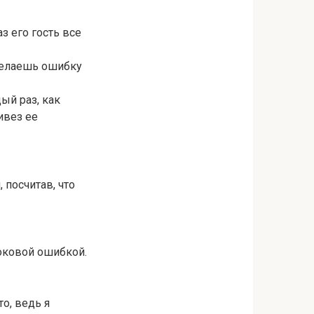
з его гость все
 делаешь ошибку
ый раз, как
ивез ее
 посчитав, что
роковой ошибкой.
о, ведь я