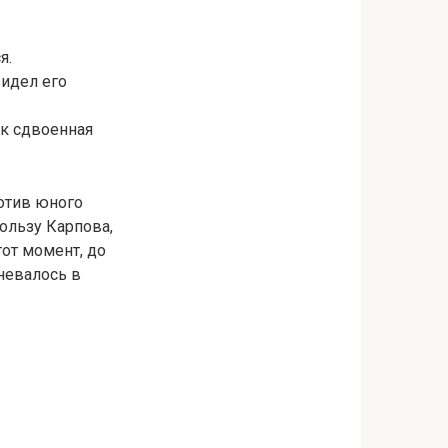
я.
видел его
ак сдвоенная
отив юного
пользу Карпова,
тот момент, до
мневалось в