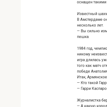
оснащен такими
Известный шахма
В Амстердаме он
несколько лет.
— Вы сильно изм
пешка.
1984 год, чемпи
никому неизвестн
игра длилась уже
того как матч о
победе Анатолия
Итак, Армянско
— Кто такой Гар
— Гарри Каспаро
Журналистка бер
— А какую коро