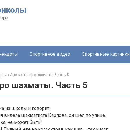
риколы
мора
анекдоты
Спортивное видео
Спортивные картинки
ории
»
Анекдоты про шахматы. Часть 5
ро шахматы. Часть 5
а из школы и говорит:
ня видела шахматиста Карпова, он шел по улице.
ька, не может быть!
! Пьяный, еле на ногах стоял, как шаг — так и мат.