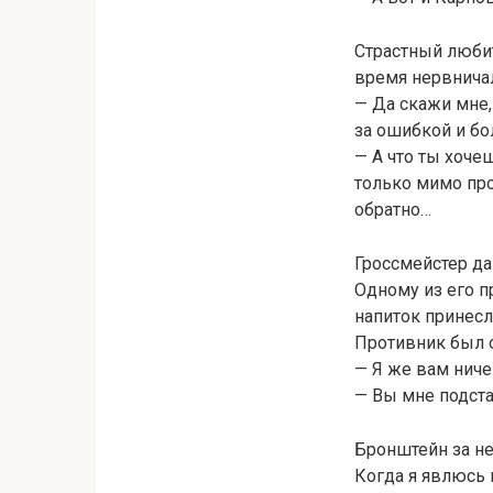
Страстный любит
время нервничал
— Да скажи мне,
за ошибкой и бо
— А что ты хоче
только мимо про
обратно…
Гроссмейстер д
Одному из его п
напиток принесли
Противник был 
— Я же вам ниче
— Вы мне подста
Бронштейн за не
Когда я явлюсь 