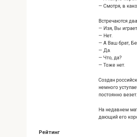
— Смотря, в как
Встречаются два
— Изя, Вы играе
— Нет.
— А Ваш брат, Б
— Да.
— Что, да?
— Тоже нет.
Создан российск
немного уступае
постоянно везет
На недавнем ма
дающий его кор
Рейтинг