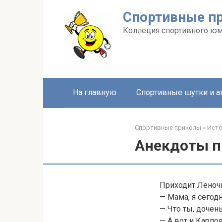
Перейти
Спортивные п
к
контенту
Коллеция спортивного ю
На главную
Спортивные шутки и 
Спортивные приколы
»
Ист
Анекдоты п
Приходит Леночк
— Мама, я сегод
— Что ты, дочен
— А вот и Карпов