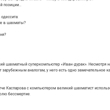
ой позиции…
 одессита:
те в шахматы?
еня?
ий шахматный суперкомпьютер «Иван-дурак». Несмотря на 
т зарубежным аналогам, у него есть одно замечательное к
.
тче Каспарова с компьютером великий шахматист использ
олю бессмертие.