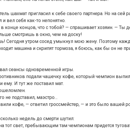
ель шахмат пригласил к себе своего партнера. Но на сей ра
 и вел себя как-то непонятно.
 в конце концов, что с тобой? — спрашивает хозяин. — Ты
льше смотришь в окно, чем на доску!
шь! Сегодня утром сосед умыкнул мою жену. Поэтому кажд
ходит машина и скрипят тормоза, я боюсь, как бы он не пр
авал сеансы одновременной игры.
ротивников подали чашечку кофе, который чемпион выпил,
 ему. И тут же поставил мат.
ошеломлен.
го не подставил, маэстро…
вили кофе, — ответил гроссмейстер, — и это было вашей 
сколько недель до смерти шутил:
на тот свет, пребывающим там чемпионам придется туговат