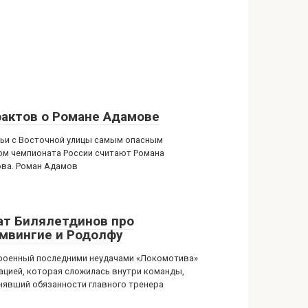
фактов о Романе Адамове
ьи с Восточной улицы самым опасным
ом чемпионата России считают Романа
ва. Роман Адамов
ат Билялетдинов про
мвингие и Родолфу
роенный последними неудачами «Локомотива»
уацией, которая сложилась внутри команды,
нявший обязанности главного тренера