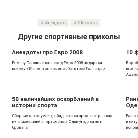
Анекдоты
Шахматы
Другие спортивные приколы
Анекдоты про Евро 2008
10 
Роману Павлюченко перед Евро 2008 подарили
Вороб
книжку «10 советов как не забить гол» Голландцы
игрок
Адамо
50 величайших оскорблений в
Рин
истории спорта
Оде
Сборние остроумных, обидных или просто странных
Расст
высказываний спортсменов. Одни угодили не в
и сит
бровь, а
испол