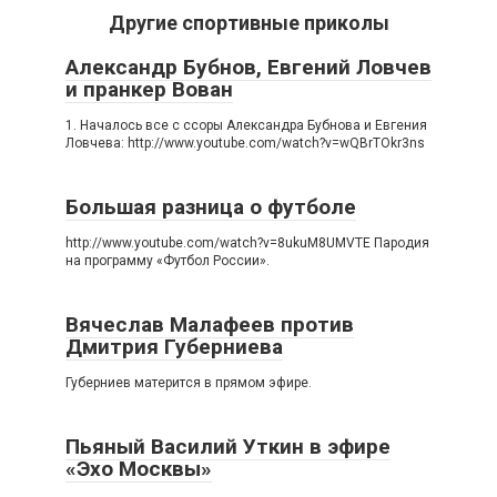
Другие спортивные приколы
Александр Бубнов, Евгений Ловчев
и пранкер Вован
1. Началось все с ссоры Александра Бубнова и Евгения
Ловчева: http://www.youtube.com/watch?v=wQBrTOkr3ns
Большая разница о футболе
http://www.youtube.com/watch?v=8ukuM8UMVTE Пародия
на программу «Футбол России».
Вячеслав Малафеев против
Дмитрия Губерниева
Губерниев матерится в прямом эфире.
Пьяный Василий Уткин в эфире
«Эхо Москвы»