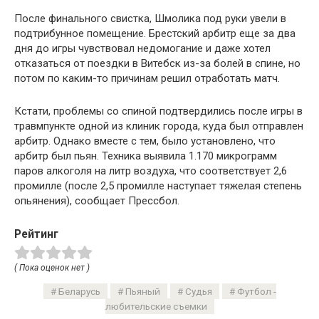
После финального свистка, Шмолика под руки увели в
подтрибунное помещение. Брестский арбитр еще за два
дня до игры чувствовал недомогание и даже хотел
отказаться от поездки в Витебск из-за болей в спине, но
потом по каким-то причинам решил отработать матч.
Кстати, проблемы со спиной подтвердились после игры в
травмпункте одной из клиник города, куда был отправлен
арбитр. Однако вместе с тем, было установлено, что
арбитр был пьян. Техника выявила 1.170 микрограмм
паров алкоголя на литр воздуха, что соответствует 2,6
промилле (после 2,5 промилле наступает тяжелая степень
опьянения), сообщает Прессбол.
Рейтинг
( Пока оценок нет )
Беларусь
Пьяный
Судья
Футбол -
любительские съемки