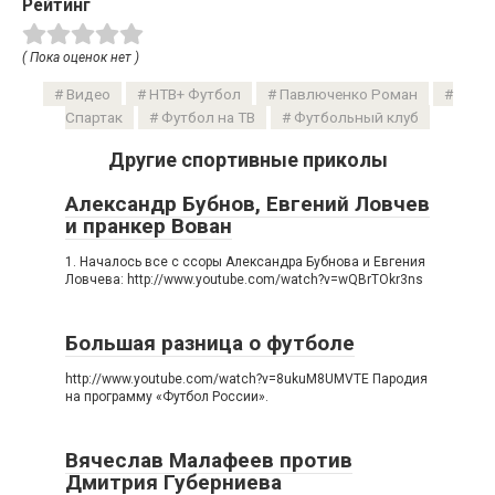
Рейтинг
( Пока оценок нет )
Видео
НТВ+ Футбол
Павлюченко Роман
Спартак
Футбол на ТВ
Футбольный клуб
Другие спортивные приколы
Александр Бубнов, Евгений Ловчев
и пранкер Вован
1. Началось все с ссоры Александра Бубнова и Евгения
Ловчева: http://www.youtube.com/watch?v=wQBrTOkr3ns
Большая разница о футболе
http://www.youtube.com/watch?v=8ukuM8UMVTE Пародия
на программу «Футбол России».
Вячеслав Малафеев против
Дмитрия Губерниева