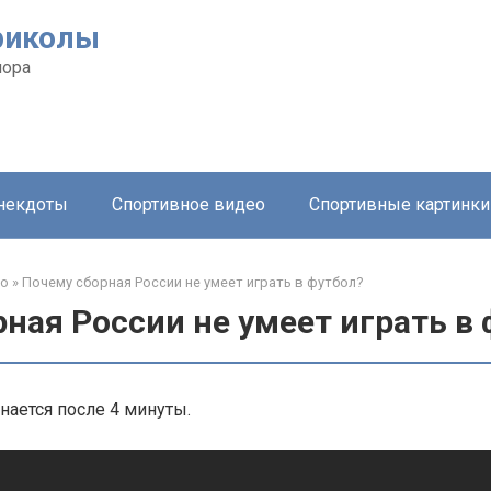
риколы
мора
анекдоты
Спортивное видео
Спортивные картинки
ео
»
Почему сборная России не умеет играть в футбол?
ная России не умеет играть в
нается после 4 минуты.