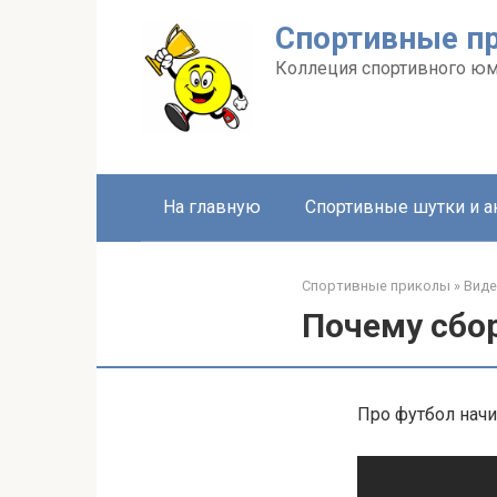
Перейти
Спортивные п
к
контенту
Коллеция спортивного ю
На главную
Спортивные шутки и 
Спортивные приколы
»
Вид
Почему сбор
Про футбол начи