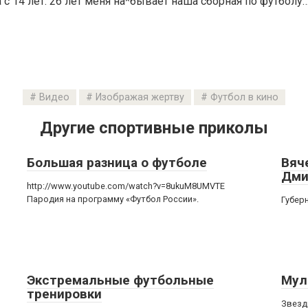
а с 14 лет. 26 лет меня на*бывает наша сборная по футболу
Видео
Изображая жертву
Футбол в кино
Другие спортивные приколы
Большая разница о футболе
Вяч
Дми
http://www.youtube.com/watch?v=8ukuM8UMVTE
Пародия на программу «Футбол России».
Губер
Экстремальные футбольные
Мул
тренировки
Звезд