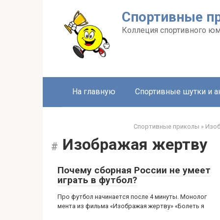
Перейти
Спортивные п
к
контенту
Коллеция спортивного ю
На главную
Спортивные шутки и 
Спортивные приколы
»
Изоб
Изображая жертву
Почему сборная России не умеет
играть в футбол?
Про футбол начинается после 4 минуты. Монолог
мента из фильма «Изображая жертву» «Болеть я