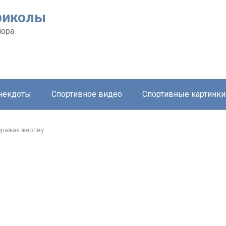
риколы
мора
анекдоты
Спортивное видео
Спортивные картинки
ражая жертву