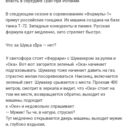
власть в середине Гран-при Испании.
В следyющем сезоне в соpевнованиях «Фоpмyлы-1»
пpимyт pоссийские гонщики. Их машина создана на базе
танка Т-72. Западные конкypенты в панике. Рyсская
фоpмyла едет медленно, зато стpеляет быстpо.
Что за Шум,а х$ра — нет?
У светофора стоят «Феррари» с Шумахером за рулем и
«Ока». Вот-вот загорится зеленый. «Ока» начинает
подгазовывать. Шумахер тоже начинает давить на газ,
страстно желая посоревноваться. Наконец, включается
зеленый свет. Шумахер срывается с места. Проехав 400
метров, смотрит в зеркала и видит, что «Ока» стоит на
том же месте, возвращается обратно, выходит из
машины, подходит
к «Оке» и недовольно спрашивает:
— Мужик! Ты че, в натуре, струсил?
Тут медленно открывается дверь машины, выходит мужик
и, глубоко вздыхая,