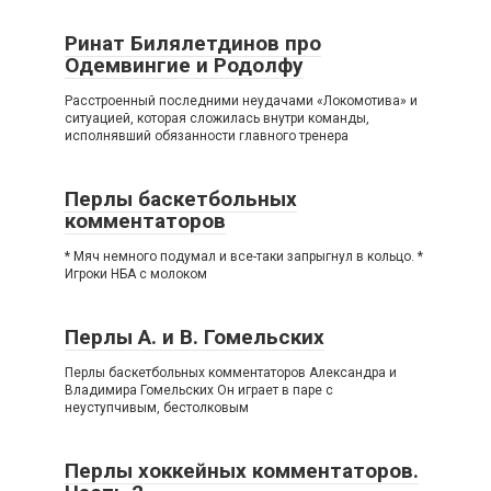
Ринат Билялетдинов про
Одемвингие и Родолфу
Расстроенный последними неудачами «Локомотива» и
ситуацией, которая сложилась внутри команды,
исполнявший обязанности главного тренера
Перлы баскетбольных
комментаторов
* Мяч немного подумал и все-таки запрыгнул в кольцо. *
Игроки НБА с молоком
Перлы А. и В. Гомельских
Перлы баскетбольных комментаторов Александра и
Владимира Гомельских Он играет в паре с
неуступчивым, бестолковым
Перлы хоккейных комментаторов.