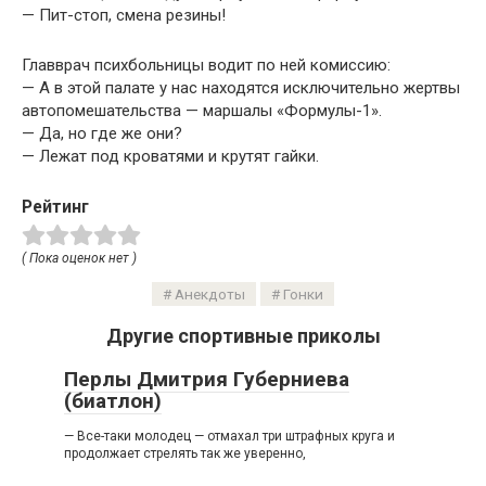
— Пит-стоп, смена резины!
Главврач психбольницы водит по ней комиссию:
— А в этой палате у нас находятся исключительно жертвы
автопомешательства — маршалы «Формулы-1».
— Да, но где же они?
— Лежат под кроватями и крутят гайки.
Рейтинг
( Пока оценок нет )
Анекдоты
Гонки
Другие спортивные приколы
Перлы Дмитрия Губерниева
(биатлон)
— Все-таки молодец — отмахал три штрафных круга и
продолжает стрелять так же уверенно,