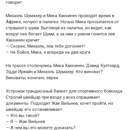
говорит:
Михаэль Шумахер и Мика Хаккинен проводят время в
Африке, ночуют в палатке. Ночью Мика просыпается от
страшного шума. Выглянув из палатки, он видит, как
вокруг нее бегает Шуми, а за ним с ревом гонится лев.
Хаккинен кричит:
— Скорее, Михаэль, лев тебя догоняет!
— Не бойся, Мика, я впереди на два круга.
На трассе столкнулись Мика Хаккинен, Дэвид Култхард,
Эдди Ирвайн и Михаэль Шумахер. Кто виноват?
Виноваты, конечно, евреи.
Устроили грандиозный банкет для спортивного бомонда.
Строгий швейцар при входе у всех спрашивает
документы. Подходит Жак Вильнев, хочет пройти, но
швейцар его останавливает:
— Кто вы такой?
— Я — Жак Вильнев.
— А чем вы это можете доказать?