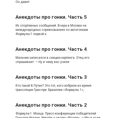
Он давит
Анекдоты про гонки. Часть 5
Из спортивных сообщений. Вчера в Москве на
международных соревнованиях по автогонкам
Формулы-1 первой к
Анекдоты про гонки. Часть 4
Мальчик записался в секцию картинга. Отец его
спрашивает: — Ну и чему вас учили
Анекдоты про гонки. Часть 3
Кто такой В.Путин? Это тот, кого избрали во время
трансляции Гран-при Бразилии «Формулы 1»,
Анекдоты про гонки. Часть 2
Формула-1. Монца. Пресс-конференции победителей
Гран-при Италии. Ирвайн о своем «Ягуаре»: — Мы в ходе