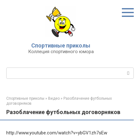
Перейти
к
контенту
Спортивные приколы
Коллеция спортивного юмора
Поиск:
Спортивные приколы
»
Видео
»
Разоблачение футбольных
договорняков
Разоблачение футбольных договорняков
http://www.youtube.com/watch?v=ybGV1zh7sEw