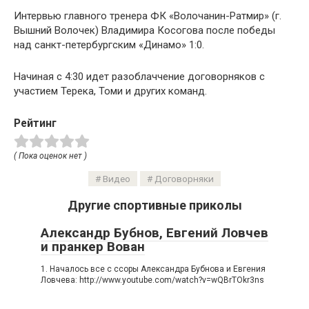
Интервью главного тренера ФК «Волочанин-Ратмир» (г.
Вышний Волочек) Владимира Косогова после победы
над санкт-петербургским «Динамо» 1:0.
Начиная с 4:30 идет разоблаччение договорняков с
участием Терека, Томи и других команд.
Рейтинг
( Пока оценок нет )
Видео
Договорняки
Другие спортивные приколы
Александр Бубнов, Евгений Ловчев
и пранкер Вован
1. Началось все с ссоры Александра Бубнова и Евгения
Ловчева: http://www.youtube.com/watch?v=wQBrTOkr3ns