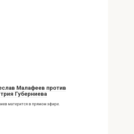
еслав Малафеев против
трия Губерниева
ниев матерится в прямом эфире.