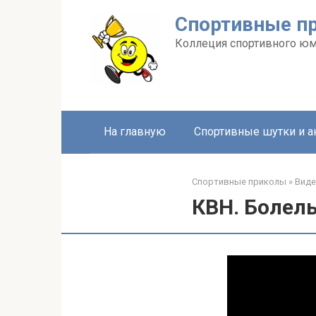
Перейти
Спортивные п
к
контенту
Коллеция спортивного ю
На главную
Спортивные шутки и 
Спортивные приколы
»
Вид
КВН. Болел