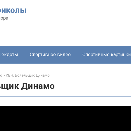
риколы
мора
анекдоты
Спортивное видео
Спортивные картинки
ео
»
КВН. Болельщик Динамо
ьщик Динамо