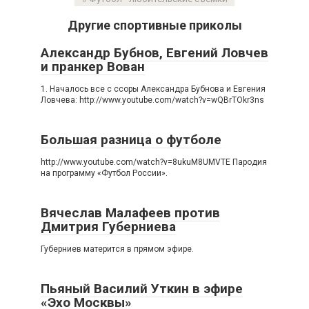
Другие спортивные приколы
Александр Бубнов, Евгений Ловчев
и пранкер Вован
1. Началось все с ссоры Александра Бубнова и Евгения
Ловчева: http://www.youtube.com/watch?v=wQBrTOkr3ns
Большая разница о футболе
http://www.youtube.com/watch?v=8ukuM8UMVTE Пародия
на программу «Футбол России».
Вячеслав Малафеев против
Дмитрия Губерниева
Губерниев матерится в прямом эфире.
Пьяный Василий Уткин в эфире
«Эхо Москвы»