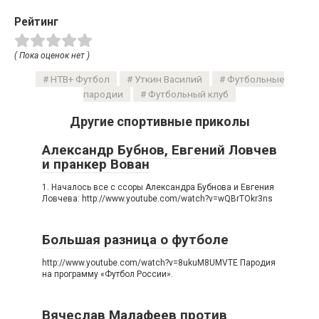
Рейтинг
( Пока оценок нет )
НТВ+ Футбол
Уткин Василий
Футбольные
пародии
Футбольный клуб
Другие спортивные приколы
Александр Бубнов, Евгений Ловчев
и пранкер Вован
1. Началось все с ссоры Александра Бубнова и Евгения
Ловчева: http://www.youtube.com/watch?v=wQBrTOkr3ns
Большая разница о футболе
http://www.youtube.com/watch?v=8ukuM8UMVTE Пародия
на программу «Футбол России».
Вячеслав Малафеев против