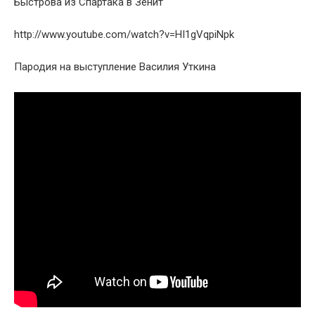
Быстрова из Спартака в Зенит
http://www.youtube.com/watch?v=HI1gVqpiNpk
Пародия на выступление Василия Уткина