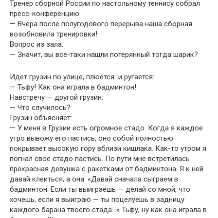
Тренер сборной России по настольному теннису собрал
пресс-конференцию:
— Вчера после полугодового перерыва наша сборная
возобновила тренировки!
Вопрос из зала:
— Значит, вы все-таки нашли потерянный тогда шарик?
Идет грузин по улице, плюется и ругается:
— Тьфу! Как она играла в бадминтон!
Навстречу — другой грузин:
— Что случилось?
Грузин объясняет:
— У меня в Грузии есть огромное стадо. Когда я каждое
утро вывожу его пастись, оно собой полностью
покрывает высокую гору вблизи кишлака. Как-то утром я
погнал свое стадо пастись. По пути мне встретилась
прекрасная девушка с ракетками от бадминтона. Я к ней
давай клеиться, а она: «Давай сначала сыграем в
бадминтон. Если ты выиграешь — делай со мной, что
хочешь; если я выиграю — ты поцелуешь в задницу
каждого барана твоего стада…» Тьфу, ну как она играла в