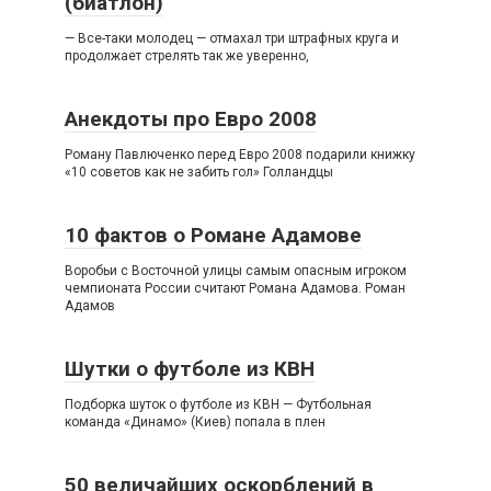
(биатлон)
— Все-таки молодец — отмахал три штрафных круга и
продолжает стрелять так же уверенно,
Анекдоты про Евро 2008
Роману Павлюченко перед Евро 2008 подарили книжку
«10 советов как не забить гол» Голландцы
10 фактов о Романе Адамове
Воробьи с Восточной улицы самым опасным игроком
чемпионата России считают Романа Адамова. Роман
Адамов
Шутки о футболе из КВН
Подборка шуток о футболе из КВН — Футбольная
команда «Динамо» (Киев) попала в плен
50 величайших оскорблений в