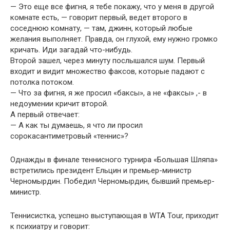
— Это еще все фигня, я тебе покажу, что у меня в другой
комнате есть, — говорит первый, ведет второго в
соседнюю комнату, — там, джинн, который любые
желания выполняет. Правда, он глухой, ему нужно громко
кричать. Иди загадай что-нибудь.
Второй зашел, через минуту послышался шум. Первый
входит и видит множество факсов, которые падают с
потолка потоком.
— Что за фигня, я же просил «баксы», а не «факсы» ,- в
недоумении кричит второй.
А первый отвечает:
— А как ты думаешь, я что ли просил
сорокасантиметровый «теннис»?
Однажды в финале теннисного турнира «Большая Шляпа»
встретились президент Ельцин и премьер-министр
Черномырдин. Победил Черномырдин, бывший премьер-
министр.
Теннисистка, успешно выступающая в WTA Tour, приходит
к психиатру и говорит: