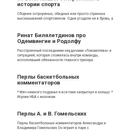
истории спорта
Сборние остроумных, обидных или просто странных
высказываний спортсменов. Одни угодили не в бровь, а
Ринат Билялетдинов про
Одемвингие и Родолфу
Расстроенный последними неудачами «Локомотива» и
ситуацией, которая сложилась внутри команды,
исполнявший обязанности главного тренера
Перлы баскетбольных
комментаторов
* Мяч немного подумал и все-таки запрыгнул в кольцо. *
Игроки НБА с молоком
Перлы А. и В. Гомельских
Перлы баскетбольных комментаторов Александра и
Владимира Гомельских Он играет в паре с