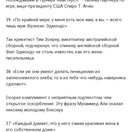
игре, вице-президенту США Спиро Т. Агню.
39. «По крайней мере, у меня есть мое имя, а вы — всего
лишь муж Фрэнсис Эдмондс».
Так крикетист Тим Зоерер, викеткипер австралийской
сборной, подчеркнул, что спиннер английской сборной
Фил Эдмондс не столь известен, как его жена-
писательница.
38. «Если уж они умеют делать пенициллин из
заплесневелого хлеба, то и из тебя что-нибудь наверняка
сделают».
Скорее комплимент с неприятным подтекстом, чем
открытое оскорбление. Эту фразу Мухаммед Али сказал
некоему молодому боксеру.
37. «Каждый думает, что у него самая красивая жена в
его собственном доме».