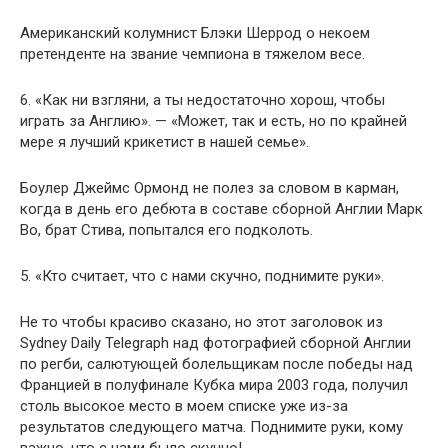
Американский колумнист Блэки Шеррод о некоем
претенденте на звание чемпиона в тяжелом весе.
6. «Как ни взгляни, а ты недостаточно хорош, чтобы
играть за Англию». — «Может, так и есть, но по крайней
мере я лучший крикетист в нашей семье».
Боулер Джеймс Ормонд не полез за словом в карман,
когда в день его дебюта в составе сборной Англии Марк
Во, брат Стива, попытался его подколоть.
5. «Кто считает, что с нами скучно, поднимите руки».
Не то чтобы красиво сказано, но этот заголовок из
Sydney Daily Telegraph над фотографией сборной Англии
по регби, салютующей болельщикам после победы над
Францией в полуфинале Кубка мира 2003 года, получил
столь высокое место в моем списке уже из-за
результатов следующего матча. Поднимите руки, кому
важно, что с нами было скучно!