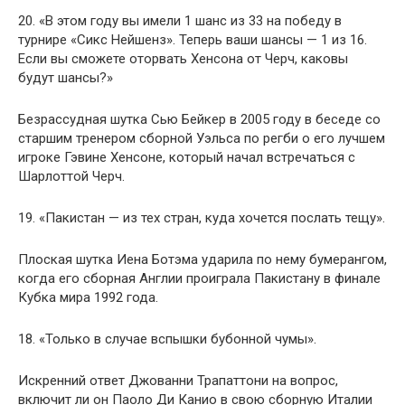
20. «В этом году вы имели 1 шанс из 33 на победу в
турнире «Сикс Нейшенз». Теперь ваши шансы — 1 из 16.
Если вы сможете оторвать Хенсона от Черч, каковы
будут шансы?»
Безрассудная шутка Сью Бейкер в 2005 году в беседе со
старшим тренером сборной Уэльса по регби о его лучшем
игроке Гэвине Хенсоне, который начал встречаться с
Шарлоттой Черч.
19. «Пакистан — из тех стран, куда хочется послать тещу».
Плоская шутка Иена Ботэма ударила по нему бумерангом,
когда его сборная Англии проиграла Пакистану в финале
Кубка мира 1992 года.
18. «Только в случае вспышки бубонной чумы».
Искренний ответ Джованни Трапаттони на вопрос,
включит ли он Паоло Ди Канио в свою сборную Италии