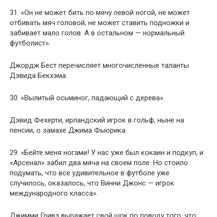
31. «Он не может бить по мячу левой ногой, не может
отбивать мяч головой, не может ставить подножки и
забивает мало голов. А в остальном — нормальный
футболист».
Джордж Бест перечисляет многочисленные таланты
Дэвида Бекхэма.
30. «Вылитый осьминог, падающий с дерева».
Дэвид Фехерти, ирландский игрок в гольф, ныне на
пенсии, о замахе Джима Фьюрика.
29. «Бейте меня ногами! У нас уже был кокаин и подкуп, и
«Арсенал» забил два мяча на своем поле. Но стоило
подумать, что все удивительное в футболе уже
случилось, оказалось, что Винни Джонс — игрок
международного класса».
Джимми Гривз выражает свой шок по поводу того, что