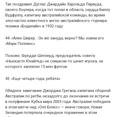
Так поздравил Дуглас Джардайн Харольда Ларвуда,
своего боулера, когда тот попал в область сердца Биллу
Вудфуллу, капитану австралийской команды, во время
злосчастно известного англо-австралийского «турнира
техники «Бодилайн» в 1932 году.
44. «Ален Ширер… Он же зануда, верно? Мы зовем его
«Мэри Поппинс».
Похоже, Фредди Шепхерд, председатель совета
«Ньюкастл Юнайтед» не слишком-то ценит игрока, за
которого заплатил 15 млн фунтов.
43. «Еще четыре года, ребята».
Обидное замечание Джорджа Грегана, капитана сборной
Австралии по регби, незадолго до окончания ее встречи
в полуфинале Кубка мира 2003 года. Австралия победила
в этом матче над «Олл Блэкс» — иначе говоря, Новая
Зеландия потерпела очередное поражение в этом