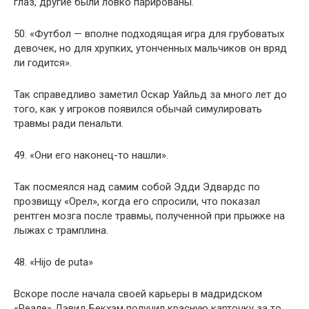
глаз, другие были ловко парированы.
50. «Футбол — вполне подходящая игра для грубоватых
девочек, но для хрупких, утонченных мальчиков он вряд
ли годится».
Так справедливо заметил Оскар Уайльд за много лет до
того, как у игроков появился обычай симулировать
травмы ради пенальти.
49. «Они его наконец-то нашли».
Так посмеялся над самим собой Эдди Эдвардс по
прозвищу «Орел», когда его спросили, что показал
рентген мозга после травмы, полученной при прыжке на
лыжах с трамплина.
48. «Hijo de puta»
Вскоре после начала своей карьеры в мадридском
«Реале» Дэвид Бекхэм получил красную карточку за то,