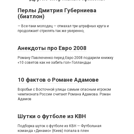
Перлы Дмитрия Губерниева
(биатлон)
— Все-таки молодец — отмахал три штрафных круга и
продолжает стрелять так же уверенно,
Анекдоты про Евро 2008
Роману Павлюченко перед Евро 2008 подарили книжку
«10 советов как не забить гол» Голландцы
10 фактов о Романе Адамове
Воробьи с Восточной улицы самым опасным игроком
чемпионата России считают Романа Адамова. Роман
Адамов
Шутки о футболе из КВН
Подборка шуток о футболе из КВН — Футбольная
команда «Динамо» (Киев) попала в плен