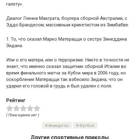
галету».
Диалог Гленна Макграта, боулера сборной Австралии, с
Эддо Брандесом, массивным крикетистом из Зимбабве.
1. То, что сказал Марко Матерацци о сестре Зинеддина
Зидана.
Или о его матери, или о терроризме. Никто в точности не
знает, что именно сказал защитник сборной Италии во
время финального матча за Кубок мира в 2006 году, но
оскорбление Матерацци так взбесило Зидана, что он
ударил его головой в грудь и был удален с поля.
Рейтинг
( Пока оценок нет )
Анекдоты
Футбол
Другие спортивные приколы