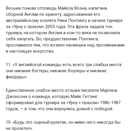
Весьма тонкая отповедь Майкла Воэна, капитана
сборной Англии по крикету, адресованная его
австралийскому коллеге Рики Понтингу в начале турнира
за «Урну с прахом» 2005 года. Эта фраза задала тон
турнира, на котором Англия в кои-то веки не позволила
себя запугать. Во, предшественник Понтинга,
прославился тем, что возвел насмешки над противниками
в настоящее искусство.
11. «У английской команды есть всего три слабых места:
они никакие бэттеры, никакие боулеры и никакие
филдеры».
Единственное слабое место отзыва писателя Мартина
Джонсона о команде, которую Майк Геттинг
сформировал для турнира за «Урну с прахом» 1986-1987
годов, — в том, что они вернулись домой с победой.
10. «Будь это сырный рулетик, он мимо него никогда бы
не пролетел».