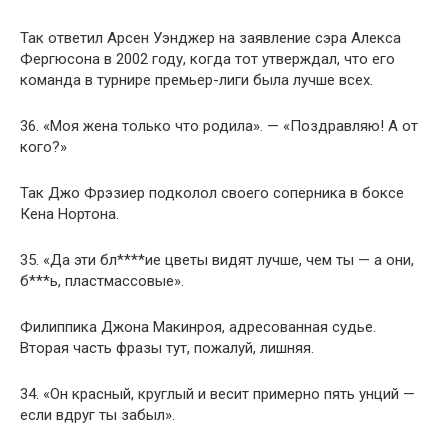
Так ответил Арсен Уэнджер на заявление сэра Алекса
Фергюсона в 2002 году, когда тот утверждал, что его
команда в турнире премьер-лиги была лучше всех.
36. «Моя жена только что родила». — «Поздравляю! А от
кого?»
Так Джо Фрэзиер подколол своего соперника в боксе
Кена Нортона.
35. «Да эти бл****ие цветы видят лучше, чем ты — а они,
б***ь, пластмассовые».
Филиппика Джона Макинроя, адресованная судье.
Вторая часть фразы тут, пожалуй, лишняя.
34. «Он красный, круглый и весит примерно пять унций —
если вдруг ты забыл».