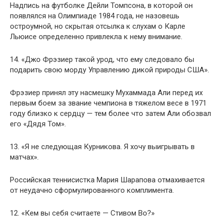
Надпись на футболке Дейли Томпсона, в которой он
появлялся на Олимпиаде 1984 года, не назовешь
остроумной, но скрытая отсылка к слухам о Карле
Льюисе определенно привлекла к нему внимание.
14. «Джо Фрэзиер такой урод, что ему следовало бы
подарить свою морду Управлению дикой природы США».
Фрэзиер принял эту насмешку Мухаммада Али перед их
первым боем за звание чемпиона в тяжелом весе в 1971
году близко к сердцу — тем более что затем Али обозвал
его «Дядя Том».
13. «Я не следующая Курникова. Я хочу выигрывать в
матчах».
Российская теннисистка Мария Шарапова отмахивается
от неудачно сформулированного комплимента.
12. «Кем вы себя считаете — Стивом Во?»