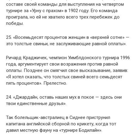
составе своей команды для выступления на четвертом
турнире за «Урну с прахом» в 1902 году. Его команда
проиграла, но ей не хватило всего трех перебежек до
победы.
25. «Восемьдесят процентов женщин в «верхней сотне» —
это толстые свиньи, не заслуживающие равной оплаты».
Ричард Краджичек, чемпион Уимблдонского турнира 1996
года, аргументирует свои возражения против равной
оплаты. Позднее он смягчил свое высказывание, заявив:
«Я хотел сказать, что толстых свиней всего семьдесят
пять процентов». Прелестно.
24. «Джардайн, оставь наших мух в покое — здесь они
твои единственные друзья».
Так болельщик-австралиец в Сиднее приструнил
капитана английской сборной по крикету, когда тот
давил местную фауну на «турнире Бодилайн».