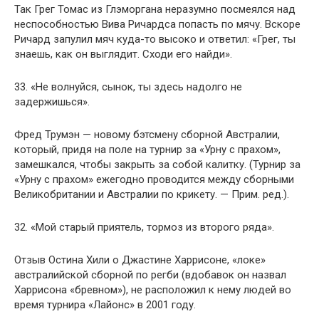
Так Грег Томас из Глэморгана неразумно посмеялся над
неспособностью Вива Ричардса попасть по мячу. Вскоре
Ричард запулил мяч куда-то высоко и ответил: «Грег, ты
знаешь, как он выглядит. Сходи его найди».
33. «Не волнуйся, сынок, ты здесь надолго не
задержишься».
Фред Трумэн — новому бэтсмену сборной Австралии,
который, придя на поле на турнир за «Урну с прахом»,
замешкался, чтобы закрыть за собой калитку. (Турнир за
«Урну с прахом» ежегодно проводится между сборными
Великобритании и Австралии по крикету. — Прим. ред.).
32. «Мой старый приятель, тормоз из второго ряда».
Отзыв Остина Хили о Джастине Харрисоне, «локе»
австралийской сборной по регби (вдобавок он назвал
Харрисона «бревном»), не расположил к нему людей во
время турнира «Лайонс» в 2001 году.