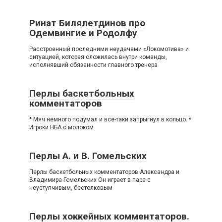
Ринат Билялетдинов про
Одемвингие и Родолфу
Расстроенный последними неудачами «Локомотива» и
ситуацией, которая сложилась внутри команды,
исполнявший обязанности главного тренера
Перлы баскетбольных
комментаторов
* Мяч немного подумал и все-таки запрыгнул в кольцо. *
Игроки НБА с молоком
Перлы А. и В. Гомельских
Перлы баскетбольных комментаторов Александра и
Владимира Гомельских Он играет в паре с
неуступчивым, бестолковым
Перлы хоккейных комментаторов.