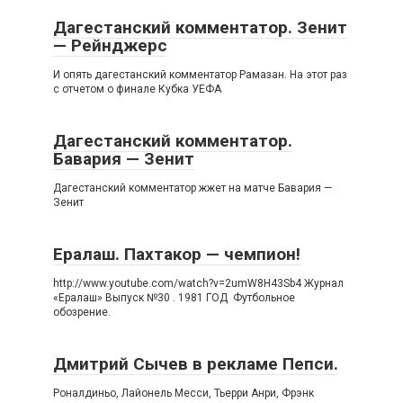
Дагестанский комментатор. Зенит
— Рейнджерс
И опять дагестанский комментатор Рамазан. На этот раз
с отчетом о финале Кубка УЕФА
Дагестанский комментатор.
Бавария — Зенит
Дагестанский комментатор жжет на матче Бавария —
Зенит
Ералаш. Пахтакор — чемпион!
http://www.youtube.com/watch?v=2umW8H43Sb4 Журнал
«Ералаш» Выпуск №30 . 1981 ГОД Футбольное
обозрение.
Дмитрий Сычев в рекламе Пепси.
Роналдиньо, Лайонель Месси, Тьерри Анри, Фрэнк