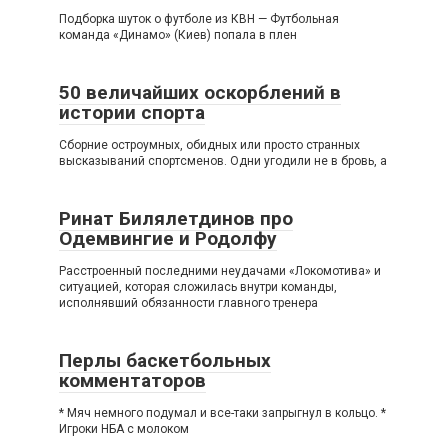
Подборка шуток о футболе из КВН — Футбольная
команда «Динамо» (Киев) попала в плен
50 величайших оскорблений в
истории спорта
Сборние остроумных, обидных или просто странных
высказываний спортсменов. Одни угодили не в бровь, а
Ринат Билялетдинов про
Одемвингие и Родолфу
Расстроенный последними неудачами «Локомотива» и
ситуацией, которая сложилась внутри команды,
исполнявший обязанности главного тренера
Перлы баскетбольных
комментаторов
* Мяч немного подумал и все-таки запрыгнул в кольцо. *
Игроки НБА с молоком