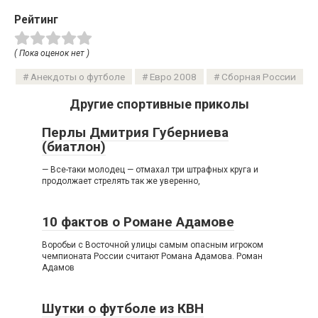
Рейтинг
( Пока оценок нет )
Анекдоты о футболе
Евро 2008
Сборная России
Другие спортивные приколы
Перлы Дмитрия Губерниева
(биатлон)
— Все-таки молодец — отмахал три штрафных круга и
продолжает стрелять так же уверенно,
10 фактов о Романе Адамове
Воробьи с Восточной улицы самым опасным игроком
чемпионата России считают Романа Адамова. Роман
Адамов
Шутки о футболе из КВН