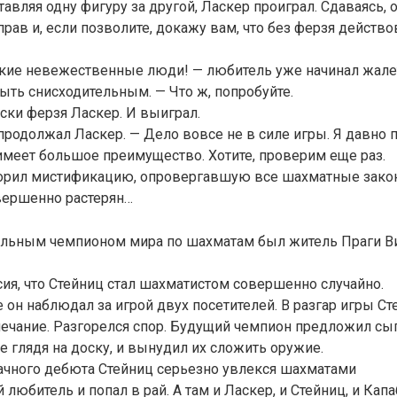
авляя одну фигуру за другой, Ласкер проиграл. Сдаваясь, о
прав и, если позволите, докажу вам, что без ферзя действо
кие невежественные люди! — любитель уже начинал жалеть
быть снисходительным. — Что ж, попробуйте.
оски ферзя Ласкер. И выиграл.
продолжал Ласкер. — Дело вовсе не в силе игры. Я давно по
 имеет большое преимущество. Хотите, проверим еще раз.
торил мистификацию, опровергавшую все шахматные зако
вершенно растерян…
ьным чемпионом мира по шахматам был житель Праги В
ия, что Стейниц стал шахматистом совершенно случайно.
он наблюдал за игрой двух посетителей. В разгар игры Ст
ечание. Разгорелся спор. Будущий чемпион предложил сы
е глядя на доску, и вынудил их сложить оружие.
ачного дебюта Стейниц серьезно увлекся шахматами
юбитель и попал в рай. А там и Ласкер, и Стейниц, и Капаб