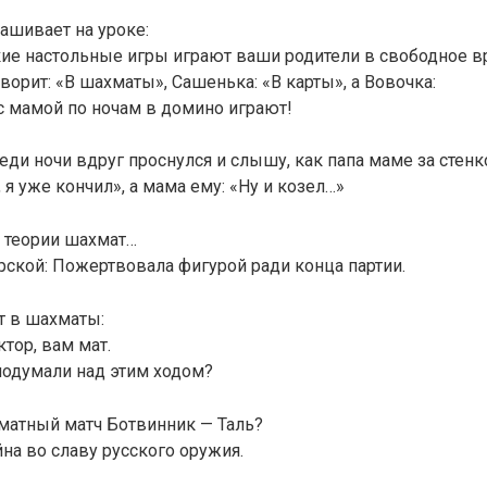
ашивает на уроке:
акие настольные игры играют ваши родители в свободное 
ворит: «В шахматы», Сашенька: «В карты», а Вовочка:
 с мамой по ночам в домино играют!
реди ночи вдруг проснулся и слышу, как папа маме за стенк
я уже кончил», а мама ему: «Ну и козел…»
 теории шахмат…
ской: Пожертвовала фигурой ради конца партии.
т в шахматы:
тор, вам мат.
подумали над этим ходом?
матный матч Ботвинник — Таль?
на во славу русского оружия.