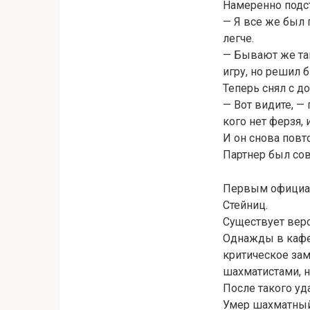
Намеренно подст
— Я все же был 
легче.
— Бывают же та
игру, но решил 
Теперь снял с д
— Вот видите, — 
кого нет ферзя,
И он снова пов
Партнер был со
Первым официал
Стейниц.
Существует верс
Однажды в кафе 
критическое зам
шахматистами, н
После такого уд
Умер шахматный л