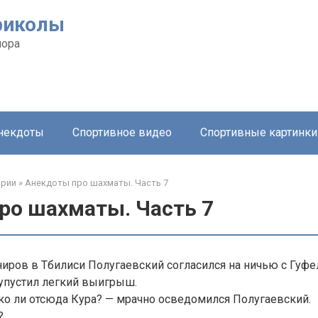
риколы
мора
анекдоты
Спортивное видео
Спортивные картинки
ории
»
Анекдоты про шахматы. Часть 7
ро шахматы. Часть 7
ниров в Тбилиси Полугаевский согласился на ничью с Гуфе
 упустил легкий выигрыш.
ко ли отсюда Кура? — мрачно осведомился Полугаевский.
?