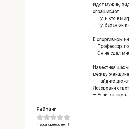
Идет мужик, вид
спрашивает:
— Ну, и кто выи
— Ну, баран он и
В спортивном ин
— Профессор, п
— Он не сдал мн
Известная шахм
между женщина
— Найдите дюжин
Лазаревич ответ
— Если отыщете 
Рейтинг
( Пока оценок нет )