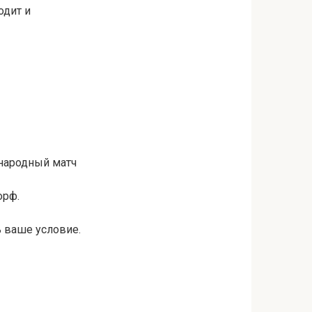
одит и
народный матч
орф.
 ваше условие.