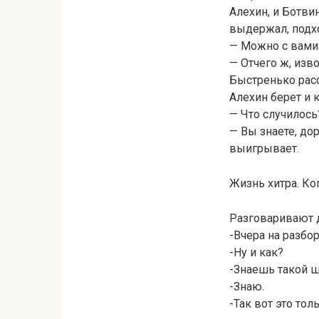
Алехин, и Ботви
выдержал, подхо
— Можно с вами
— Отчего ж, изво
Быстренько расс
Алехин берет и 
— Что случилось
— Вы знаете, до
выигрывает.
Жизнь хитра. Ко
Разговаривают д
-Вчера на разбор
-Ну и как?
-Знаешь такой 
-Знаю.
-Так вот это то