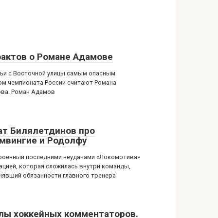
фактов о Романе Адамове
ьи с Восточной улицы самым опасным
ом чемпионата России считают Романа
ва. Роман Адамов
ат Билялетдинов про
мвингие и Родолфу
роенный последними неудачами «Локомотива»
уацией, которая сложилась внутри команды,
нявший обязанности главного тренера
лы хоккейных комментаторов.