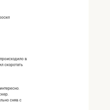
росил
происходило в
ил скоротать
интересно.
скер.
льно сняв с