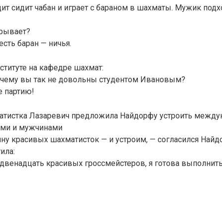
ит сидит чабан и играет с бараном в шахматы. Мужик подх
грывает?
 есть баран — ничья.
ституте на кафедре шахмат:
очему вы так не довольны студентом Ивановым?
е партию!
атистка Лазаревич предложила Найдорфу устроить между
ми и мужчинами
у красивых шахматисток — и устроим, — согласился Найд
ила:
двенадцать красивых гроссмейстеров, я готова выполнить