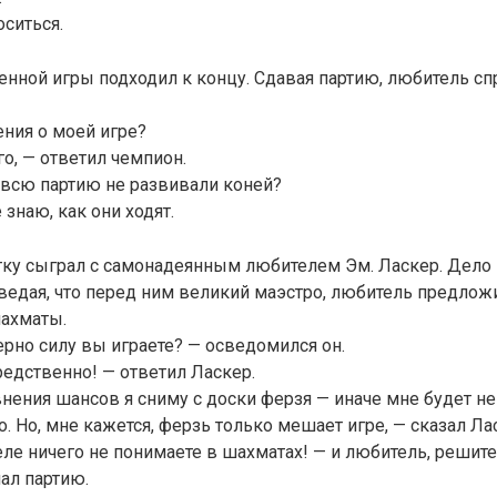
оситься.
нной игры подходил к концу. Сдавая партию, любитель сп
ния о моей игре?
о, — ответил чемпион.
 всю партию не развивали коней?
е знаю, как они ходят.
ку сыграл с самонадеянным любителем Эм. Ласкер. Дело 
 ведая, что перед ним великий маэстро, любитель предлож
шахматы.
рно силу вы играете? — осведомился он.
редственно! — ответил Ласкер.
внения шансов я сниму с доски ферзя — иначе мне будет не
о. Но, мне кажется, ферзь только мешает игре, — сказал Ла
ле ничего не понимаете в шахматах! — и любитель, решите
чал партию.