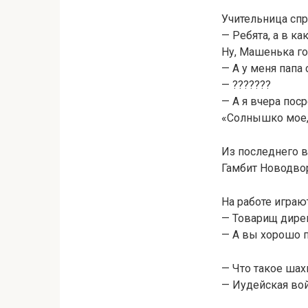
Учительница спр
— Ребята, а в к
Ну, Машенька го
— А у меня папа
— ???????
— А я вчера пос
«Солнышко мое, 
Из последнего в
Гамбит Новодвор
На работе играю
— Товарищ дирек
— А вы хорошо 
— Что такое шах
— Иудейская вой