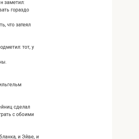
н заметил:
вать гораздо
, что затеял
дметил: тот, у
ны.
ильгельм
ейниц сделал
грать с обоими
ланка, и Эйве, и