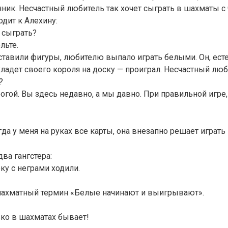
нник. Несчастный любитель так хочет сыграть в шахматы с
дит к Алехину:
 сыграть?
льте.
тавили фигуры, любителю выпало играть белыми. Он, есте
кладет своего короля на доску — проиграл. Несчастный люб
?
рогой. Вы здесь недавно, а мы давно. При правильной игре,
гда у меня на руках все карты, она внезапно решает играть
ва гангстера:
ку с неграми ходили.
шахматный термин «Белые начинают и выигрывают».
лько в шахматах бывает!