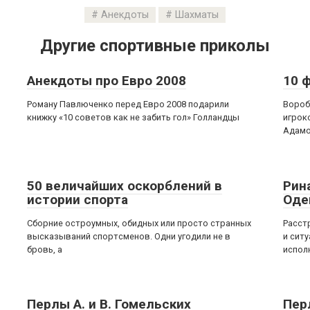
Анекдоты
Шахматы
Другие спортивные приколы
Анекдоты про Евро 2008
10 
Роману Павлюченко перед Евро 2008 подарили
Вороб
книжку «10 советов как не забить гол» Голландцы
игрок
Адамо
50 величайших оскорблений в
Рин
истории спорта
Оде
Сборние остроумных, обидных или просто странных
Расст
высказываний спортсменов. Одни угодили не в
и сит
бровь, а
испол
Перлы А. и В. Гомельских
Пер