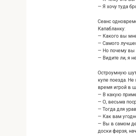
— Я хочу туда бр
Сеанс одновреме
Капабланку:
— Какого вы мне
— Самого лучшег
— Но почему вы
— Видите ли, я н
Остроумную шут
купе поезда. Не
время игрой в 
— В какую приме
— О, весьма пос
— Тогда для ура
— Как вам угодн
— Вы в самом де
доски ферзя, на