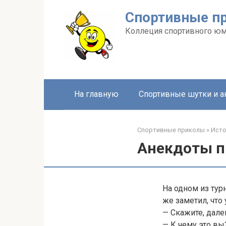
Перейти
Спортивные п
к
контенту
Коллеция спортивного ю
На главную
Спортивные шутки и 
Спортивные приколы
»
Ист
Анекдоты п
На одном из тур
же заметил, что
— Скажите, дале
— К чему это вы