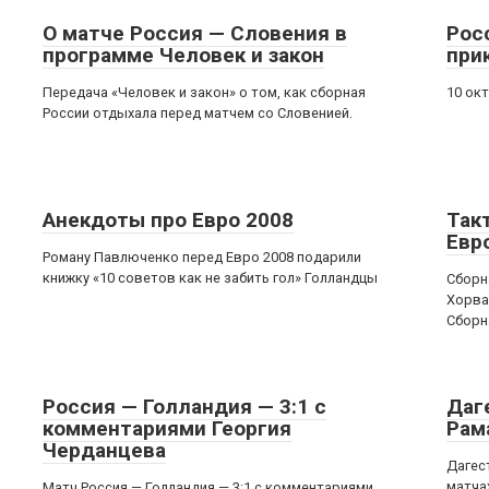
О матче Россия — Словения в
Рос
программе Человек и закон
при
Передача «Человек и закон» о том, как сборная
10 окт
России отдыхала перед матчем со Словенией.
Анекдоты про Евро 2008
Так
Евр
Роману Павлюченко перед Евро 2008 подарили
книжку «10 советов как не забить гол» Голландцы
Сборн
Хорват
Сборн
Россия — Голландия — 3:1 с
Даг
комментариями Георгия
Рам
Черданцева
Дагес
матча
Матч Россия — Голландия — 3:1 c комментариями