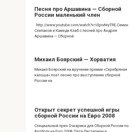
Песня про Аршавина — Сборной
России маленький член
http://www.youtube.com/watch?v=UlpivNryTRE Семен
Слепаков и Камеди Клаб с песней про Андрея
Аршавина — Сборной
Михаил Боярский — Хорватия
Михаил Боярский на вручении премии «Серебряная
калоша» поет песню про выступление сборной
России на
Открыт секрет успешной игры
сборной России на Евро 2008
Cпециальный приз Очкарика для Сборной России по
футболу на Euro 2008. Петя Листерман и