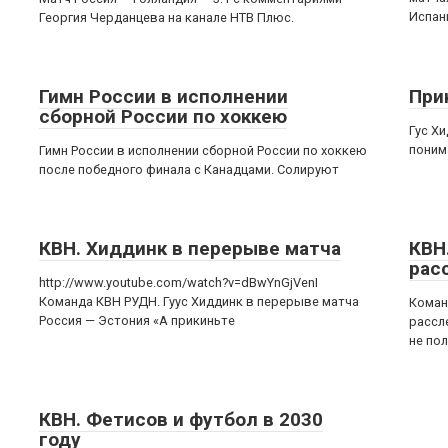
Испан
Георгия Черданцева на канале НТВ Плюс.
Гимн России в исполнении
При
сборной России по хоккею
Гус Х
поним
Гимн России в исполнении сборной России по хоккею
после победного финала с Канадцами. Солируют
КВН. Хиддинк в перерыве матча
КВН
рас
http://www.youtube.com/watch?v=dBwYnGjVenI
Команда КВН РУДН. Гуус Хиддинк в перерыве матча
Коман
Россия — Эстония «А прикиньте
рассл
не пол
КВН. Фетисов и футбол в 2030
году