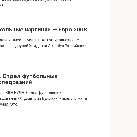
ия —
кольные картинки — Евро 2008
иддинк вместо Билана. Антон Уральский не
ает. 11 друзей Хиддинка Автобус Российских
. Отдел футбольных
следований
да КВН РУДН. Отдел футбольных
едований «Я, Дмитрий Булыкин, никакого мяча
учал. Это