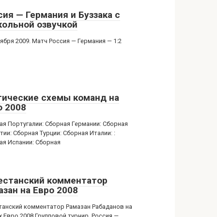
сия — Германия и Буззака с
кольной озвучкой
ября 2009. Матч Россия — Германия — 1:2
тические схемы команд на
о 2008
ая Португалии: Сборная Германии: Сборная
ии: Сборная Турции: Сборная Италии: :
ая Испании: Сборная
естанский комментатор
азан на Евро 2008
танский комментатор Рамазан Рабаданов на
х Евро 2008 Групповой турнир. Россия —