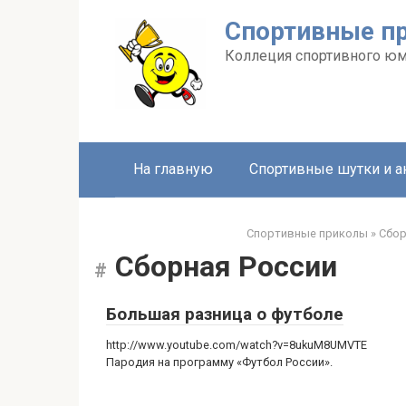
Перейти
Спортивные п
к
контенту
Коллеция спортивного ю
На главную
Спортивные шутки и 
Спортивные приколы
»
Сбор
Сборная России
Большая разница о футболе
http://www.youtube.com/watch?v=8ukuM8UMVTE
Пародия на программу «Футбол России».