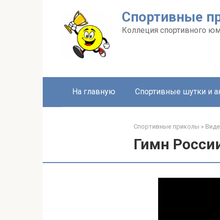
Перейти
Спортивные п
к
контенту
Коллеция спортивного ю
На главную
Спортивные шутки и 
Спортивные приколы
»
Вид
Гимн России