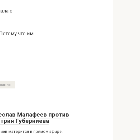
ала с
 Потому что им
оккею
еслав Малафеев против
трия Губерниева
ниев матерится в прямом эфире.