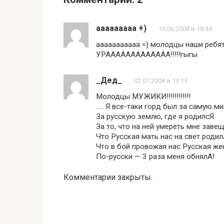
ааааааааа +)
19.06.2008 в 18:44
ааааааааааа =) молодцы наши ребя
УРААААААААААААА!!!!!гыгы
_Дед_
02.07.2008 в 13:15
Молодцы МУЖИКИ!!!!!!!!!!!!
….. Я все-таки горд был за самую м
За русскую землю, где я родилсЯ.
За то, что на ней умереть мне завещ
Что Русская мать нас на свет роди
Что в бой провожая нас Русская ж
По-русски — 3 раза меня обнялА!
Комментарии закрыты.