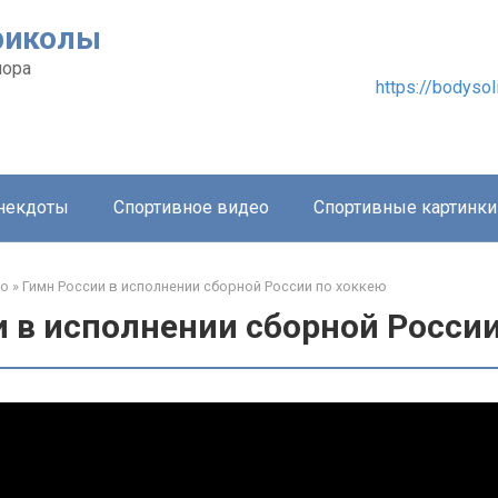
риколы
мора
https://bodysol
анекдоты
Спортивное видео
Спортивные картинки
ео
»
Гимн России в исполнении сборной России по хоккею
 в исполнении сборной России