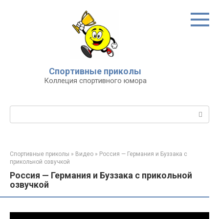
Перейти
к
контенту
Спортивные приколы
Коллеция спортивного юмора
Поиск:
Спортивные приколы
»
Видео
»
Россия — Германия и Буззака с
прикольной озвучкой
Россия — Германия и Буззака с прикольной
озвучкой