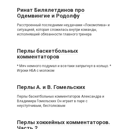
Ринат Билялетдинов про
Одемвингие и Родолфу
Расстроенный последними неудачами «Локомотива» и
ситуацией, которая сложилась внутри команды,
исполнявший обязанности главного тренера
Перлы баскетбольных
комментаторов
* Мяч немного подумал и все-таки запрыгнул в кольцо. *
Игроки НБА с молоком
Перлы А. и В. Гомельских
Перлы баскетбольных комментаторов Александра и
Владимира Гомельских Он играет в паре с
неуступчивым, бестолковым
Перлы хоккейных комментаторов.
Часть 2