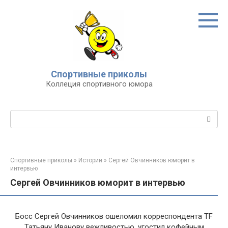
Перейти
к
контенту
Спортивные приколы
Коллеция спортивного юмора
Поиск:
Спортивные приколы
»
Истории
»
Сергей Овчинников юморит в
интервью
Сергей Овчинников юморит в интервью
Босс Сергей Овчинников ошеломил корреспондента TF
Татьяну Иванову вежливостью, угостил кофейным