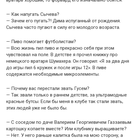
вратарь хороший, то форвард его изначально боится.
— Как напугать Сычева?
— Зачем его пугать?! Дима испуганный от рождения.
Сычева часто пугают в силу его молодого возраста.
— Пиво помогает футболистам?
— Всю жизнь пил пиво и прекрасно себя при этом
чувствовал на поле. В детстве я прочел книжку про
немецкого вратаря Шумахера. Он говорил: «Я за два дня
до игры пил 6 кружек и после игры 12». В пиве
содержатся необходимые микроэлементы.
— Почему вас перестали звать Гусем?
— Так звали только в раннем детстве, за ультрамодные
красные бутсы. Если бы меня в клубе так стали звать,
этих людей уже не было бы.
— С соседом по даче Валерием Георгиевичем Газзаевым
картошку копаете вместе? Или клубнику выращиваете?
— Нет. У него раньше калитка была на мою сторону, а