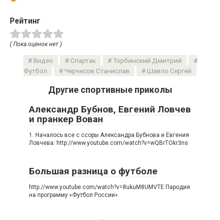
Рейтинг
( Пока оценок нет )
Видео
Спартак
Торбинский Дмитрий
Футбол
Черчесов Станислав
Шавло Сергей
Другие спортивные приколы
Александр Бубнов, Евгений Ловчев
и пранкер Вован
1. Началось все с ссоры Александра Бубнова и Евгения
Ловчева: http://www.youtube.com/watch?v=wQBrTOkr3ns
Большая разница о футболе
http://www.youtube.com/watch?v=8ukuM8UMVTE Пародия
на программу «Футбол России».