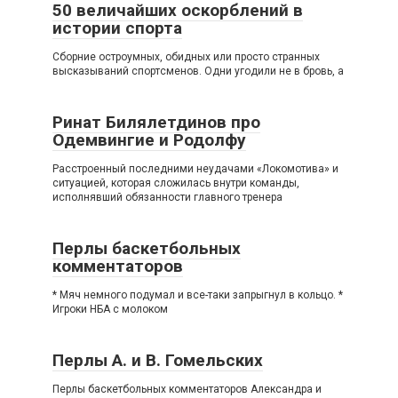
50 величайших оскорблений в
истории спорта
Сборние остроумных, обидных или просто странных
высказываний спортсменов. Одни угодили не в бровь, а
Ринат Билялетдинов про
Одемвингие и Родолфу
Расстроенный последними неудачами «Локомотива» и
ситуацией, которая сложилась внутри команды,
исполнявший обязанности главного тренера
Перлы баскетбольных
комментаторов
* Мяч немного подумал и все-таки запрыгнул в кольцо. *
Игроки НБА с молоком
Перлы А. и В. Гомельских
Перлы баскетбольных комментаторов Александра и