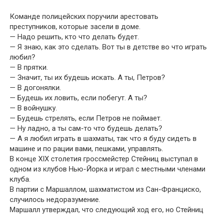
Команде полицейских поручили арестовать
преступников, которые засели в доме.
— Надо решить, кто что делать будет.
— Я знаю, как это сделать. Вот ты в детстве во что играть
любил?
— В прятки.
— Значит, ты их будешь искать. А ты, Петров?
— В догонялки.
— Будешь их ловить, если побегут. А ты?
— В войнушку.
— Будешь стрелять, если Петров не поймает.
— Ну ладно, а ты сам-то что будешь делать?
— А я любил играть в шахматы, так что я буду сидеть в
машине и по рации вами, пешками, управлять.
В конце XIX столетия гроссмейстер Стейниц выступал в
одном из клубов Нью-Йорка и играл с местными членами
клуба.
В партии с Маршаллом, шахматистом из Сан-Франциско,
случилось недоразумение.
Маршалл утверждал, что следующий ход его, но Стейниц