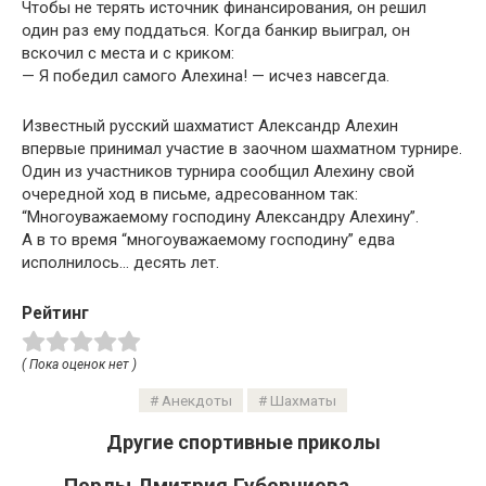
Чтобы не терять источник финансирования, он решил
один раз ему поддаться. Когда банкир выиграл, он
вскочил с места и с криком:
— Я победил самого Алехина! — исчез навсегда.
Известный русский шахматист Александр Алехин
впервые принимал участие в заочном шахматном турнире.
Один из участников турнира сообщил Алехину свой
очередной ход в письме, адресованном так:
“Многоуважаемому господину Александру Алехину”.
А в то время “многоуважаемому господину” едва
исполнилось… десять лет.
Рейтинг
( Пока оценок нет )
Анекдоты
Шахматы
Другие спортивные приколы
Перлы Дмитрия Губерниева