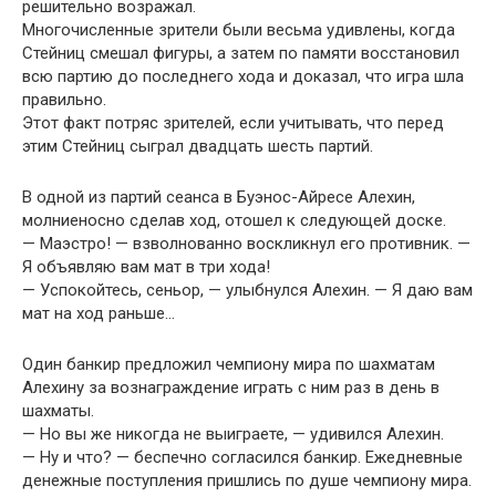
решительно возражал.
Многочисленные зрители были весьма удивлены, когда
Стейниц смешал фигуры, а затем по памяти восстановил
всю партию до последнего хода и доказал, что игра шла
правильно.
Этот факт потряс зрителей, если учитывать, что перед
этим Стейниц сыграл двадцать шесть партий.
В одной из партий сеанса в Буэнос-Айресе Алехин,
молниеносно сделав ход, отошел к следующей доске.
— Маэстро! — взволнованно воскликнул его противник. —
Я объявляю вам мат в три хода!
— Успокойтесь, сеньор, — улыбнулся Алехин. — Я даю вам
мат на ход раньше…
Один банкир предложил чемпиону мира по шахматам
Алехину за вознаграждение играть с ним раз в день в
шахматы.
— Но вы же никогда не выиграете, — удивился Алехин.
— Ну и что? — беспечно согласился банкир. Ежедневные
денежные поступления пришлись по душе чемпиону мира.