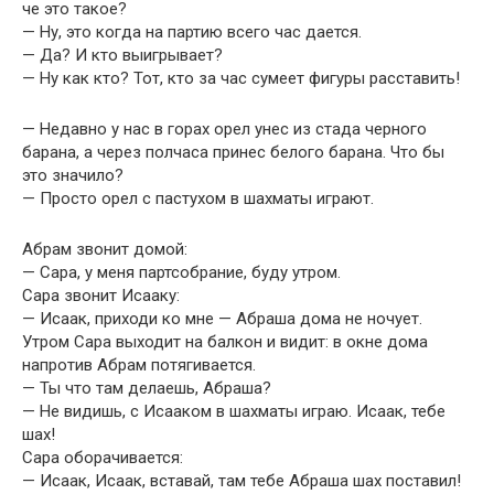
че это такое?
— Ну, это когда на партию всего час дается.
— Да? И кто выигрывает?
— Ну как кто? Тот, кто за час сумеет фигуры расставить!
— Недавно у нас в горах орел унес из стада черного
барана, а через полчаса принес белого барана. Что бы
это значило?
— Просто орел с пастухом в шахматы играют.
Абрам звонит домой:
— Сара, у меня партсобрание, буду утром.
Сара звонит Исааку:
— Исаак, приходи ко мне — Абраша дома не ночует.
Утром Сара выходит на балкон и видит: в окне дома
напротив Абрам потягивается.
— Ты что там делаешь, Абраша?
— Не видишь, с Исааком в шахматы играю. Исаак, тебе
шах!
Сара оборачивается:
— Исаак, Исаак, вставай, там тебе Абраша шах поставил!