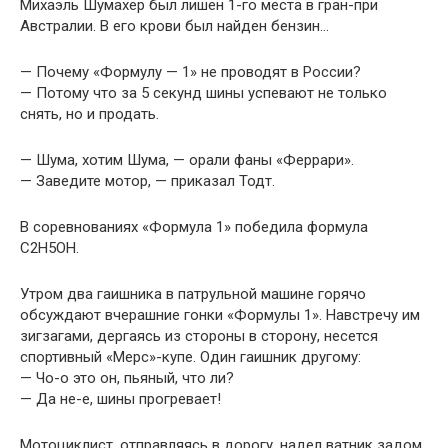
Михаэль Шумахер был лишен 1-го места в гран-при
Австралии. В его крови был найден бензин…
— Почему «Формулу — 1» не проводят в России?
— Потому что за 5 секунд шины успевают не только
снять, но и продать.
— Шума, хотим Шума, — орали фаны «Феррари».
— Заведите мотор, — приказал Тодт.
В соревнованиях «Формула 1» победила формула
С2H5ОH.
Утром два гаишника в патрульной машине горячо
обсуждают вчерашние гонки «Формулы 1». Навстречу им
зигзагами, дергаясь из стороны в сторону, несется
спортивный «Мерс»-купе. Один гаишник другому:
— Чо-о это он, пьяный, что ли?
— Да не-е, шины прогревает!
Мотоциклист, отправляясь в дорогу, надел ватник задом