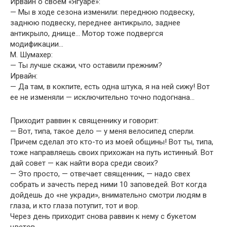
Ирвайн о своем «Ягуаре»:
— Мы в ходе сезона изменили: переднюю подвеску,
заднюю подвеску, переднее антикрыло, заднее
антикрыло, днище… Мотор тоже подвергся
модификации…
М. Шумахер:
— Ты лучше скажи, что оставили прежним?
Ирвайн:
— Да там, в кокпите, есть одна штука, я на ней сижу! Вот
ее не изменяли — исключительно точно подогнана…
Приходит раввин к священнику и говорит:
— Вот, типа, такое дело — у меня велосипед сперли.
Причем сделал это кто-то из моей общины! Вот ты, типа,
тоже направляешь своих прихожан на путь истинный. Вот
дай совет — как найти вора среди своих?
— Это просто, — отвечает священник, — надо свех
собрать и зачесть перед ними 10 заповедей. Вот когда
дойдешь до «не укради», внимательно смотри людям в
глаза, и кто глаза потупит, тот и вор.
Через день приходит снова раввин к нему с букетом