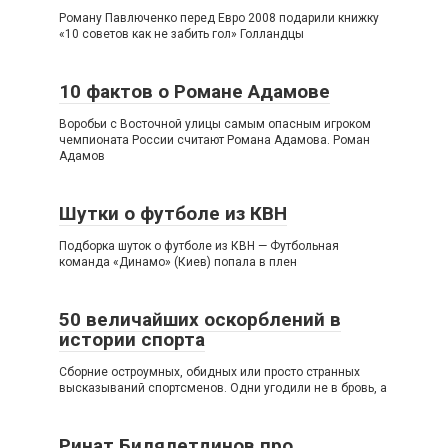
Роману Павлюченко перед Евро 2008 подарили книжку
«10 советов как не забить гол» Голландцы
10 фактов о Романе Адамове
Воробьи с Восточной улицы самым опасным игроком
чемпионата России считают Романа Адамова. Роман
Адамов
Шутки о футболе из КВН
Подборка шуток о футболе из КВН — Футбольная
команда «Динамо» (Киев) попала в плен
50 величайших оскорблений в
истории спорта
Сборние остроумных, обидных или просто странных
высказываний спортсменов. Одни угодили не в бровь, а
Ринат Билялетдинов про