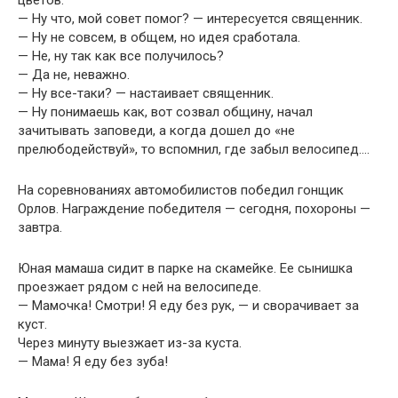
цветов.
— Ну что, мой совет помог? — интересуется священник.
— Ну не совсем, в общем, но идея сработала.
— Не, ну так как все получилось?
— Да не, неважно.
— Ну все-таки? — настаивает священник.
— Ну понимаешь как, вот созвал общину, начал
зачитывать заповеди, а когда дошел до «не
прелюбодействуй», то вспомнил, где забыл велосипед….
На соревнованиях автомобилистов победил гонщик
Орлов. Награждение победителя — сегодня, похороны —
завтра.
Юная мамаша сидит в парке на скамейке. Ее сынишка
проезжает рядом с ней на велосипеде.
— Мамочка! Смотри! Я еду без рук, — и сворачивает за
куст.
Через минуту выезжает из-за куста.
— Мама! Я еду без зуба!