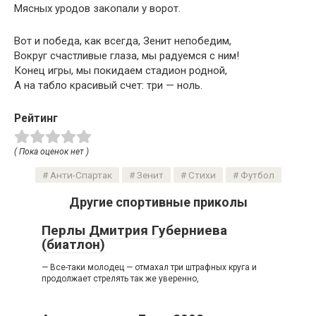
Мясных уродов закопали у ворот.
Вот и победа, как всегда, Зенит непобедим,
Вокруг счастливые глаза, мы радуемся с ним!
Конец игры, мы покидаем стадион родной,
А на табло красивый счет: три — ноль.
Рейтинг
( Пока оценок нет )
Анти-Спартак
Зенит
Стихи
Футбол
Другие спортивные приколы
Перлы Дмитрия Губерниева
(биатлон)
— Все-таки молодец — отмахал три штрафных круга и
продолжает стрелять так же уверенно,