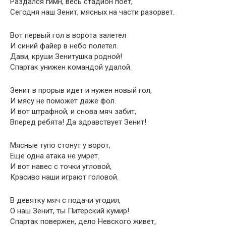
Раздался гимн, весь стадион поет,
Сегодня наш Зенит, мясных на части разорвет.
Вот первый гол в ворота залетел
И синий файер в небо полетел.
Дави, круши Зенитушка родной!
Спартак унижен командой удалой.
Зенит в прорыв идет и нужен новый гол,
И мясу не поможет даже фол.
И вот штрафной, и снова мяч забит,
Вперед ребята! Да здравствует Зенит!
Мясные тупо стонут у ворот,
Еще одна атака не умрет.
И вот навес с точки угловой,
Красиво наши играют головой.
В девятку мяч с подачи угодил,
О наш Зенит, ты Питерский кумир!
Спартак повержен, дело Невского живет,