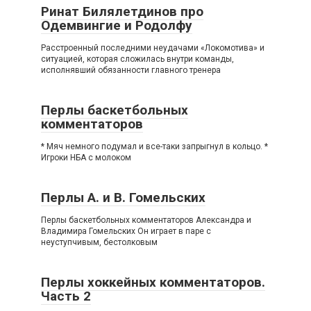
Ринат Билялетдинов про
Одемвингие и Родолфу
Расстроенный последними неудачами «Локомотива» и
ситуацией, которая сложилась внутри команды,
исполнявший обязанности главного тренера
Перлы баскетбольных
комментаторов
* Мяч немного подумал и все-таки запрыгнул в кольцо. *
Игроки НБА с молоком
Перлы А. и В. Гомельских
Перлы баскетбольных комментаторов Александра и
Владимира Гомельских Он играет в паре с
неуступчивым, бестолковым
Перлы хоккейных комментаторов.
Часть 2