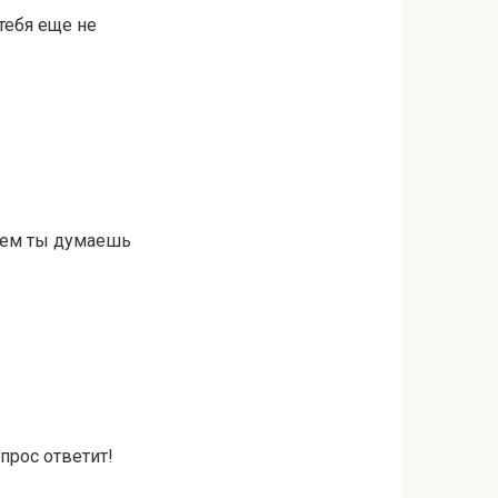
 тебя еще не
 кем ты думаешь
прос ответит!