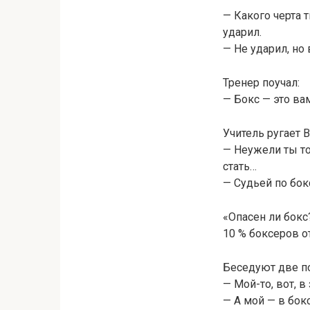
— Какого черта т
ударил.
— Не ударил, но
Тренер поучал:
— Бокс — это ва
Учитель ругает 
— Неужели ты то
стать…
— Судьей по бок
«Опасен ли бокс
10 % боксеров от
Беседуют две по
— Мой-то, вот, в
— А мой — в бок