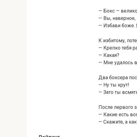
— Бокс — велико
— Вы, наверное,
— Избави боже. 
К избитому, пот
— Крепко тебя р
— Какая?
— Мне удалось в
Два боксера пос
— Ну ты крут!
— Зато ты всмятк
После первого з
— Какие есть в
— Скажите, а ка