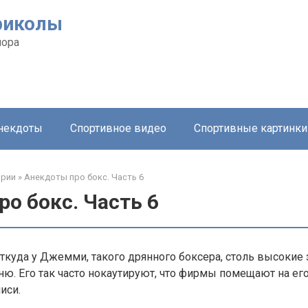
риколы
мора
анекдоты
Спортивное видео
Спортивные картинки
ории
»
Анекдоты про бокс. Часть 6
о бокс. Часть 6
ткуда у Джемми, такого дрянного боксера, столь высокие 
сню. Его так часто нокаутируют, что фирмы помещают на е
иси.