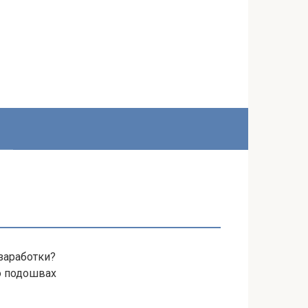
заработки?
го подошвах