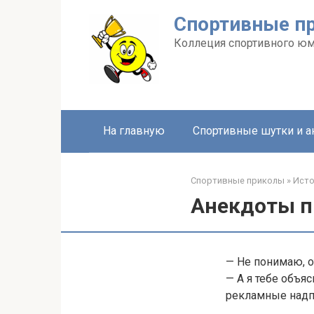
Перейти
Спортивные п
к
контенту
Коллеция спортивного ю
На главную
Спортивные шутки и 
Спортивные приколы
»
Ист
Анекдоты пр
— Не понимаю, о
— А я тебе объя
рекламные надп