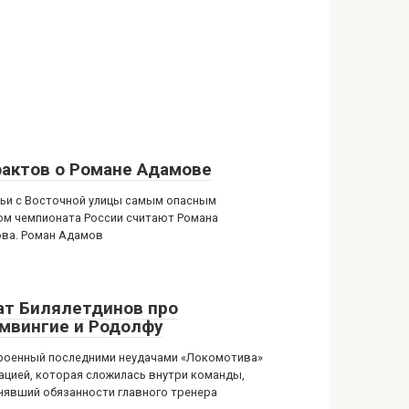
фактов о Романе Адамове
ьи с Восточной улицы самым опасным
ом чемпионата России считают Романа
ва. Роман Адамов
ат Билялетдинов про
мвингие и Родолфу
роенный последними неудачами «Локомотива»
уацией, которая сложилась внутри команды,
нявший обязанности главного тренера