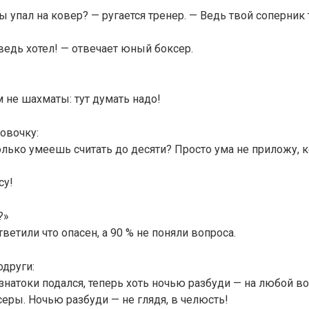
ы упал на ковер? — ругается тренер. — Ведь твой соперник
 ведь хотел! — отвечает юный боксер.
м не шахматы: тут думать надо!
Вовочку:
лько умеешь считать до десяти? Просто ума не приложу,
су!
?»
ветили что опасен, а 90 % не поняли вопроса.
други:
 знатоки подался, теперь хоть ночью разбуди — на любой во
серы. Ночью разбуди — не глядя, в челюсть!