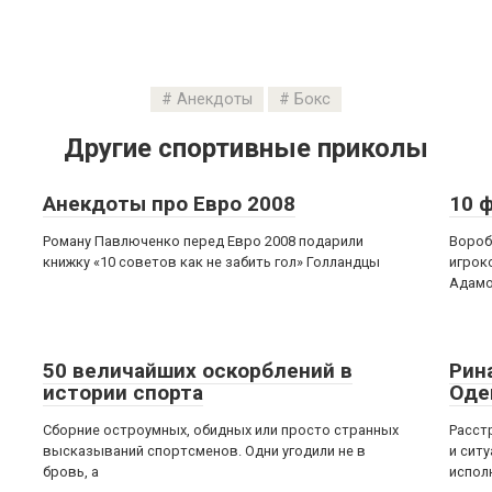
Анекдоты
Бокс
Другие спортивные приколы
Анекдоты про Евро 2008
10 
Роману Павлюченко перед Евро 2008 подарили
Вороб
книжку «10 советов как не забить гол» Голландцы
игрок
Адамо
50 величайших оскорблений в
Рин
истории спорта
Оде
Сборние остроумных, обидных или просто странных
Расст
высказываний спортсменов. Одни угодили не в
и сит
бровь, а
испол