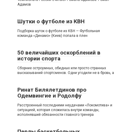
Адамов
Шутки о футболе из КВН
Подборка шуток о футболе из КВН — Футбольная
команда «Динамо» (Киев) попала в плен
50 величайших оскорблений в
истории спорта
Сборние остроумных, обидных или просто странных
высказываний спортсменов. Одни угодили не в бровь, а
Ринат Билялетдинов про
Одемвингие и Родолфу
Расстроенный последними неудачами «Локомотива» и
ситуацией, которая сложилась внутри команды,
исполнявший обязанности главного тренера
Перлы баскетбольных