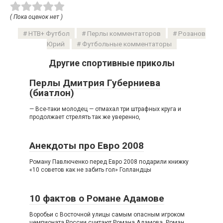
( Пока оценок нет )
НТВ+ Футбол
Перлы комментаторов
Розанов
Юрий
Футбольные комментаторы
Другие спортивные приколы
Перлы Дмитрия Губерниева
(биатлон)
— Все-таки молодец — отмахал три штрафных круга и
продолжает стрелять так же уверенно,
Анекдоты про Евро 2008
Роману Павлюченко перед Евро 2008 подарили книжку
«10 советов как не забить гол» Голландцы
10 фактов о Романе Адамове
Воробьи с Восточной улицы самым опасным игроком
чемпионата России считают Романа Адамова. Роман