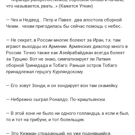
что называется, рвать…» (Кажется Уткин)
— Чех и Недвед… Петр и Павел.. два апостола сборной
Чехии… чехам пригодилась бы сейчас помощь с небес…
— Не секрет, в России многие болеют за Иран, т.к. там
играют выходцы из Армении. Армянских диаспор много в
России. Точно также как Азейрабайджан всегда болеет
за Турцию. Вот не знаю, симпатизирует ли Латвия
сборной Тринидада и Тобаго. Раньше остров Тобаго
принадлежал герцогу Курляндскому.
— Его зовут Зонди, и он зондирует вон там скамейку.
— Небрежно сыграл Роналдо. По-криштьянски.
— В этой зоне не было ни одного голландца, а если и был,
то и тот на трибуне, и тот болельщик.
— Это Кежман страдающий, но уже поднявшийся.