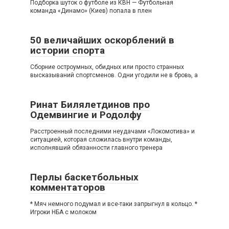
Подборка шуток о футболе из КВН — Футбольная
команда «Динамо» (Киев) попала в плен
50 величайших оскорблений в
истории спорта
Сборние остроумных, обидных или просто странных
высказываний спортсменов. Одни угодили не в бровь, а
Ринат Билялетдинов про
Одемвингие и Родолфу
Расстроенный последними неудачами «Локомотива» и
ситуацией, которая сложилась внутри команды,
исполнявший обязанности главного тренера
Перлы баскетбольных
комментаторов
* Мяч немного подумал и все-таки запрыгнул в кольцо. *
Игроки НБА с молоком