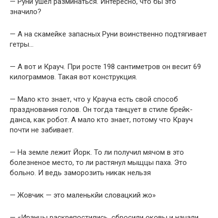
— Руни ушел разминаться. Интересно, что бы это
значило?
— А на скамейке запасных Руни воинственно подтягивает
гетры…
— А вот и Крауч. При росте 198 сантиметров он весит 69
килограммов. Такая вот конструкция.
— Мало кто знает, что у Крауча есть свой способ
празднования голов. Он тогда танцует в стиле брейк-
данса, как робот. А мало кто знает, потому что Крауч
почти не забивает.
— На земле лежит Йорк. То ли получил мячом в это
болезненое место, то ли растянул мыщцы паха. Это
больно. И ведь заморозить никак нельзя
— Жовчик — это маленькйи словацкий жо»
— «Иранцы раскрепостились, сбросили оковы и начали,