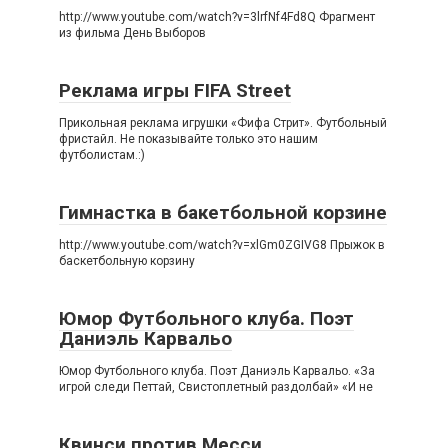
http://www.youtube.com/watch?v=3lrfNf4Fd8Q Фрагмент
из фильма День Выборов
Реклама игры FIFA Street
Прикольная реклама игрушки «Фифа Стрит». Футбольный
фристайл. Не показывайте только это нашим
футболистам.:)
Гимнастка в бакетбольной корзине
http://www.youtube.com/watch?v=xlGm0ZGIVG8 Прыжок в
баскетбольную корзину
Юмор Футбольного клуба. Поэт
Даниэль Карвальо
Юмор Футбольного клуба. Поэт Даниэль Карвальо. «За
игрой следи Петтай, Свистоплетный раздолбай» «И не
Квинси против Месси