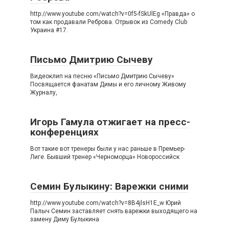
http://www.youtube.com/watch?v=0f5-fSkUlEg «Правда» о
том как продавали Реброва. Отрывок из Comedy Club
Украина #17.
Письмо Дмитрию Сычеву
Видеоклип на песню «Письмо Дмитрию Сычеву»
Посвящается фанатам Димы и его личному Живому
Журналу,
Игорь Гамула отжигает на пресс-
конференциях
Вот такие вот тренеры были у нас раньше в Премьер-
Лиге. Бывший тренер «Черноморца» Новороссийск
Семин Булыкину: Варежки сними
http://www.youtube.com/watch?v=8B4jlsH1E_w Юрий
Палыч Семин заставляет снять варежки выходящего на
замену Диму Булыкина