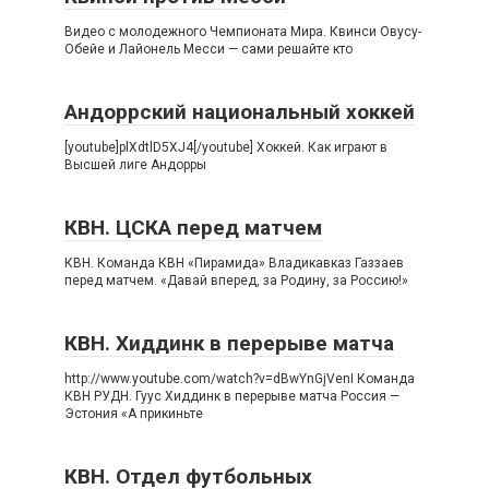
Видео с молодежного Чемпионата Мира. Квинси Овусу-
Обейе и Лайонель Месси — сами решайте кто
Андоррский национальный хоккей
[youtube]plXdtlD5XJ4[/youtube] Хоккей. Как играют в
Высшей лиге Андорры
КВН. ЦСКА перед матчем
КВН. Команда КВН «Пирамида» Владикавказ Газзаев
перед матчем. «Давай вперед, за Родину, за Россию!»
КВН. Хиддинк в перерыве матча
http://www.youtube.com/watch?v=dBwYnGjVenI Команда
КВН РУДН. Гуус Хиддинк в перерыве матча Россия —
Эстония «А прикиньте
КВН. Отдел футбольных