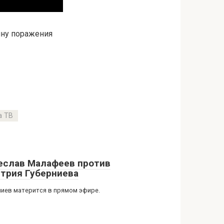
ину поражения
а ТВ
еслав Малафеев против
трия Губерниева
ниев матерится в прямом эфире.