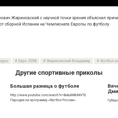
ович Жириновский с научной точки зрения объяснил прич
от сборной Испании на Чемпионате Европы по футболу.
идео
Евро 2008
Жириновский Владимир
Футбол н
Другие спортивные приколы
Большая разница о футболе
Вяч
Дми
http://www.youtube.com/watch?v=8ukuM8UMVTE
Пародия на программу «Футбол России».
Губер