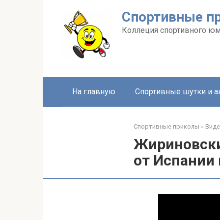
Перейти
Спортивные п
к
контенту
Коллеция спортивного ю
На главную
Спортивные шутки и 
Спортивные приколы
»
Вид
Жириновски
от Испании 