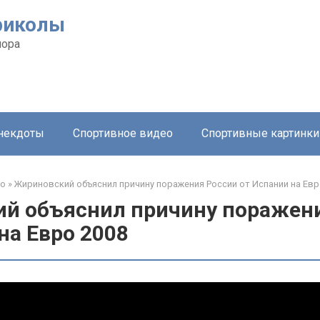
риколы
мора
анекдоты
Спортивное видео
Спортивные картинки
ео
»
Жириновский объяснил причину поражения России от Испании на Евр
й объяснил причину поражен
на Евро 2008